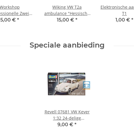
Workshop
Wiking VW T2a
Elektronische aa
essionelle Zwei-
ambulance "Hessische
T1
asereinstellung
oproerpolitie"
5,00 €
*
15,00 €
*
1,00 €
*
ennfeldanalyse"
Speciale aanbieding
Revell 07681 VW Kever
1:32 24-delige
modelbouwset, nieuw
9,00 €
*