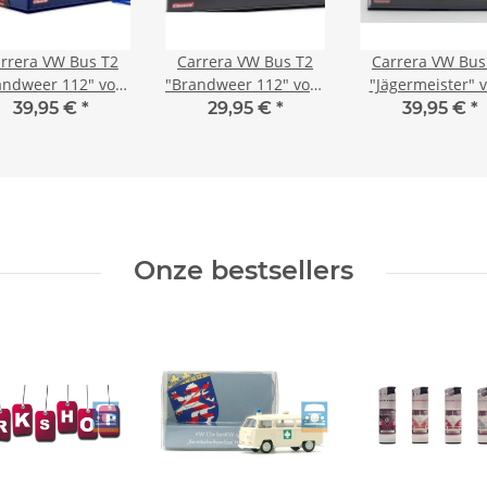
rrera VW Bus T2
Carrera VW Bus T2
Carrera VW Bus
andweer 112" voor
"Brandweer 112" voor
"Jägermeister" 
DIGITAL 132
EVOLUTION
DIGITAL132
39,95 €
*
29,95 €
*
39,95 €
*
Onze bestsellers