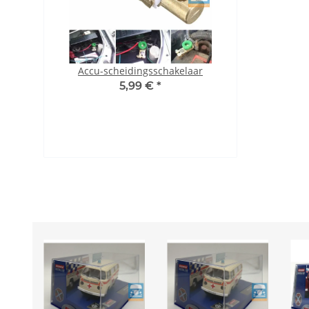
t T2a naar
Accu-scheidingsschakelaar
Schuifgaskle
type 4
5,99 €
*
vergelijki
*
4,5
02112