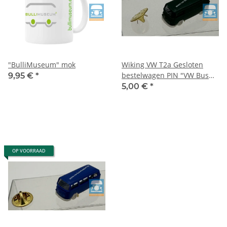
"BulliMuseum" mok
Wiking VW T2a Gesloten
bestelwagen PIN "VW Bus
9,95 €
*
Museum"
5,00 €
*
OP VOORRAAD