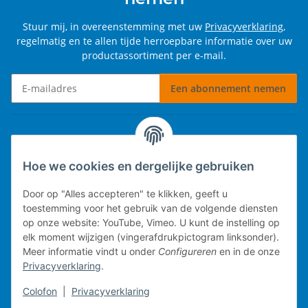
Stuur mij, in overeenstemming met uw
Privacyverklaring
,
regelmatig en te allen tijde herroepbare informatie over uw
productassortiment per e-mail.
Een abonnement nemen
Nieuwsbrief Een abonnement nemen
Informatie
Hoe we cookies en dergelijke gebruiken
Wettelijke informatie
Door op "Alles accepteren" te klikken, geeft u
toestemming voor het gebruik van de volgende diensten
op onze website: YouTube, Vimeo. U kunt de instelling op
elk moment wijzigen (vingerafdrukpictogram linksonder).
Technische implementatie.
Meer informatie vindt u onder
Configureren
en in de onze
Privacyverklaring
.
Mobiel kassasysteem
Colofon
|
Privacyverklaring
Voorraadbeheer