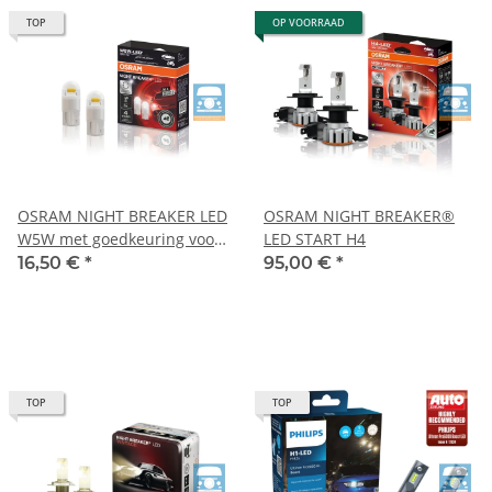
TOP
OP VOORRAAD
OSRAM NIGHT BREAKER LED
OSRAM NIGHT BREAKER®
W5W met goedkeuring voor
LED START H4
gebruik op de openbare
16,50 €
*
95,00 €
*
weg
TOP
TOP