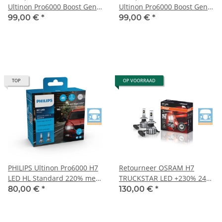
Ultinon Pro6000 Boost Gen3
Ultinon Pro6000 Boost Gen2
+450%
+450% 2 stuks
99,00 €
*
99,00 €
*
TOP
OP VOORRAAD
PHILIPS Ultinon Pro6000 H7
Retourneer OSRAM H7
LED HL Standard 220% mehr
TRUCKSTAR LED +230% 24V
Licht
StVO-compatibele LED
80,00 €
*
130,00 €
*