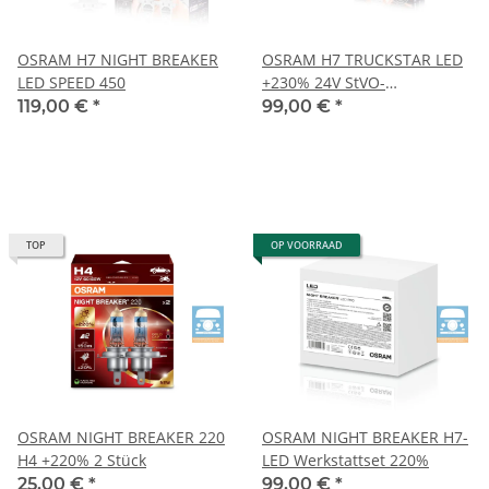
OSRAM H7 NIGHT BREAKER
OSRAM H7 TRUCKSTAR LED
LED SPEED 450
+230% 24V StVO-
compatibele LED
119,00 €
*
99,00 €
*
TOP
OP VOORRAAD
OSRAM NIGHT BREAKER 220
OSRAM NIGHT BREAKER H7-
H4 +220% 2 Stück
LED Werkstattset 220%
25,00 €
*
99,00 €
*