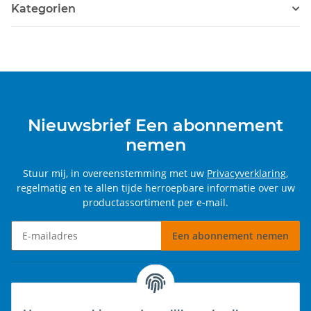
Kategorien
Nieuwsbrief Een abonnement
nemen
Stuur mij, in overeenstemming met uw
Privacyverklaring
,
regelmatig en te allen tijde herroepbare informatie over uw
productassortiment per e-mail.
Een abonnement nemen
Nieuwsbrief Een abonnement nemen
Informatie