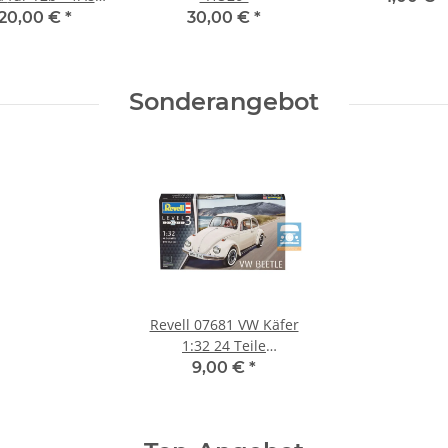
03.060-551
120,00 €
*
30,00 €
*
Sonderangebot
Revell 07681 VW Käfer
1:32 24 Teile
Modellbausatz neu
9,00 €
*