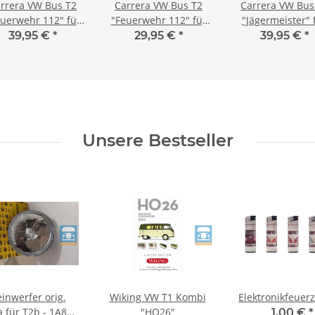
rrera VW Bus T2
Carrera VW Bus T2
Carrera VW Bus
uerwehr 112" für
"Feuerwehr 112" für
"Jägermeister" 
DIGITAL 132
EVOLUTION
DIGITAL132
39,95 €
*
29,95 €
*
39,95 €
*
Unsere Bestseller
inwerfer orig.
Wiking VW T1 Kombi
Elektronikfeuer
 1A8
"HO26"
1,00 €
*