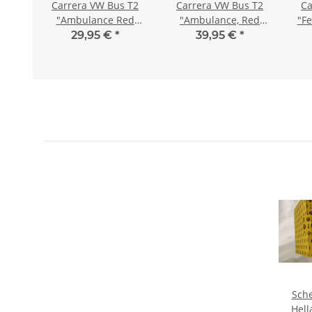
2b
Carrera VW Bus T2
Carrera VW Bus T2
Ca
/18
"Ambulance Red
"Ambulance, Red
"Fe
Cross" für
Cross" für DIGITAL132
29,95 €
*
39,95 €
*
EVOLUTION
Sche
Hella für T2b -