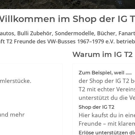
illkommen im Shop der IG 
utos, Bulli Zubehör, Sondermodelle, Bücher, Fanart
 T2 Freunde des VW-Busses 1967–1979 e.V. betrieben
Warum im IG T2
Zum Beispiel, weil .....
mlerstücke.
der Shop der IG T2
T2 mit echter Verein
unterstützt du die Ve
Shop der IG T2
 und mehr
Hier kaufst du in ei
Freunde – mit klare
Erlöse unterstützen di