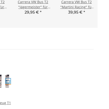
 T2
Carrera VW Bus T2
Carrera VW Bus T2
Ca
für
"Jägermeister" für
"Martini Racing" für
"Ma
EVOLUTION
DIGITAL 132
29,95 €
*
39,95 €
*
zeug T1