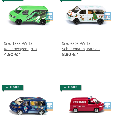
Siku 1585 VW T5
Siku 6505 VW T5
Kastenwagen grün
Schneemann, Bausatz
4,90 €
*
8,90 €
*
AUF LAGER
AUF LAGER