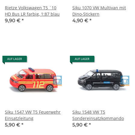
Rietze Volkswagen T5 ´10
Siku 1070 VW Multivan mit
HD Bus LR farbig, 1:87 blau
Dino-Stickern
9,90 €
*
4,90 €
*
AUF LAGER
AUF LAGER
Siku 1547 VW T5 Feuerwehr
Siku 1548 VW T5
Einsatzleitung
Sondereinsatzkommando
5,90 €
*
5,90 €
*