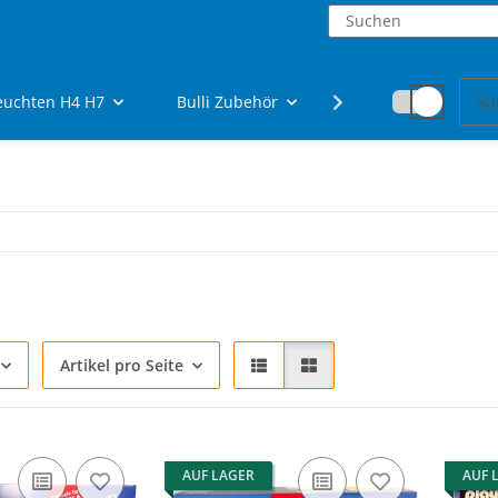
euchten H4 H7
Bulli Zubehör
Fanartikel
Artikel pro Seite
AUF LAGER
AUF 