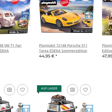
38 VW T1 Fan
Playmobil 72148 Porsche 911
Playm
EDEKA
Targa EDEKA Sommeredition
Editi
44,95 €
*
47,9
AUF LAGER