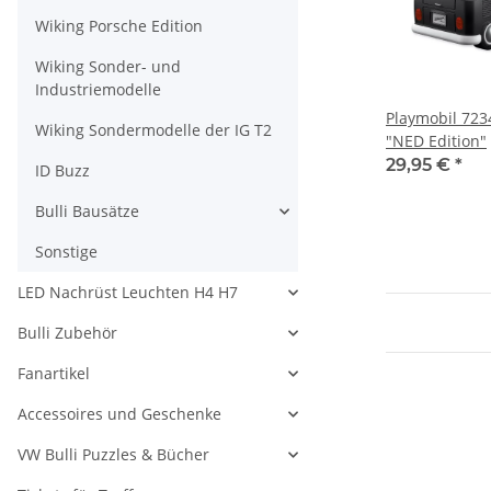
Wiking Porsche Edition
Wiking Sonder- und
Industriemodelle
Playmobil 72
Wiking Sondermodelle der IG T2
"NED Edition"
29,95 €
*
ID Buzz
Bulli Bausätze
Sonstige
LED Nachrüst Leuchten H4 H7
Bulli Zubehör
Fanartikel
Accessoires und Geschenke
VW Bulli Puzzles & Bücher