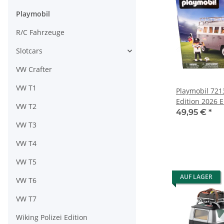
Playmobil
R/C Fahrzeuge
Slotcars
VW Crafter
VW T1
Playmobil 721
Edition 2026 
VW T2
49,95 €
*
VW T3
VW T4
VW T5
AUF LAGER
VW T6
VW T7
Wiking Polizei Edition