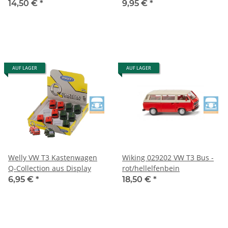
14,50 €
*
9,95 €
*
AUF LAGER
AUF LAGER
Welly VW T3 Kastenwagen
Wiking 029202 VW T3 Bus -
Q-Collection aus Display
rot/hellelfenbein
6,95 €
*
18,50 €
*