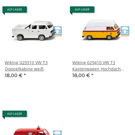
AUF LAGER
AUF LAGER
Wiking 029310 VW T3
Wiking 029410 VW T3
Doppelkabine weiß
Kastenwagen Hochdach
"PTT"
18,00 €
*
18,00 €
*
AUF LAGER