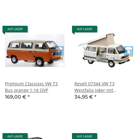
AUF LAGER
AUF LAGER
Premium Classixxs VW T3
Revell 07344 VW T3
Bus orange 1:18 OVP
Westfalia Joker mit
Aufstelldach 80 Teile
169,00 €
*
34,95 €
*
Modellbausatz neu
AUF LAGER
AUF LAGER