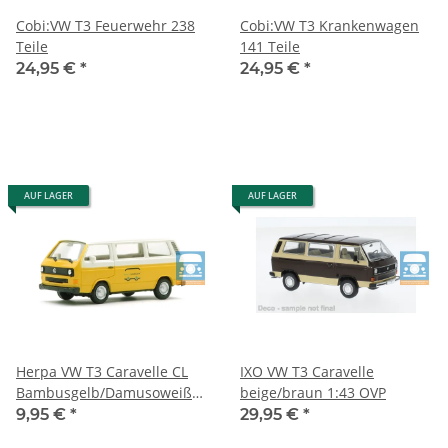
Cobi:VW T3 Feuerwehr 238
Cobi:VW T3 Krankenwagen
Teile
141 Teile
24,95 €
*
24,95 €
*
AUF LAGER
AUF LAGER
Herpa VW T3 Caravelle CL
IXO VW T3 Caravelle
Bambusgelb/Damusoweiß
beige/braun 1:43 OVP
"BULLIMUSEUM"
9,95 €
*
29,95 €
*