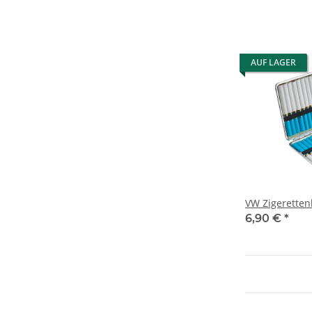
AUF LAGER
VW Zigeretten
6,90 €
*