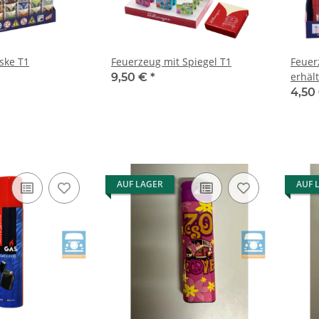
ske T1
Feuerzeug mit Spiegel T1
Feuer
erhält
9,50 €
*
4,50
AUF LAGER
AUF 