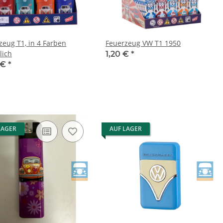
zeug T1, in 4 Farben
Feuerzeug VW T1 1950
lich
1,20 €
*
 €
*
LAGER
AUF LAGER