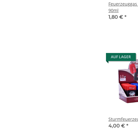
Feuerzeuggas 
90ml
1,80 €
*
AUF LAGER
Sturmfeuerzeu
4,00 €
*