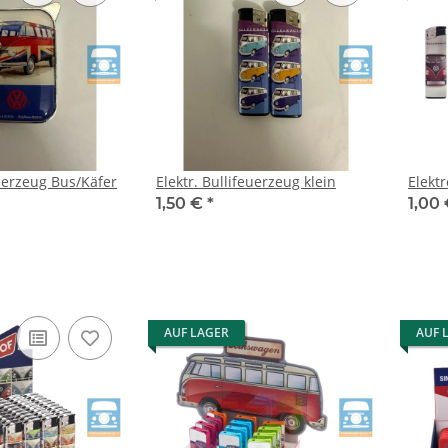
erzeug Bus/Käfer
Elektr. Bullifeuerzeug klein
Elekt
1,50 €
*
1,00
AUF LAGER
AUF 