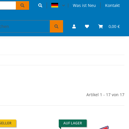
Was ist Neu
Kontakt
Accessoires und Geschenke
VW Bulli Puzzles & Bücher
0,00 €
Artikel 1 - 17 von 17
SELLER
AUF LAGER