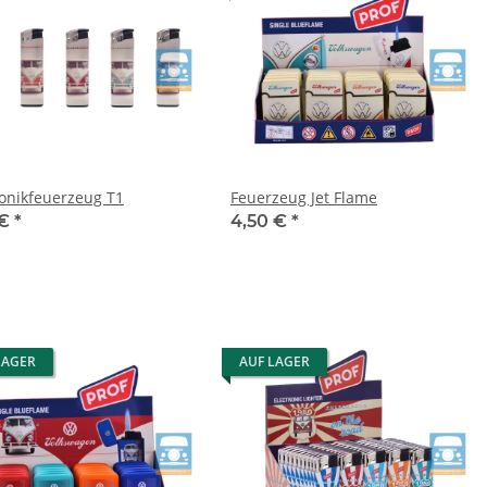
ronikfeuerzeug T1
Feuerzeug Jet Flame
 €
*
4,50 €
*
LAGER
AUF LAGER