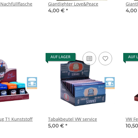
Nachfüllflasche
Giantlighter Love&Peace
Giantl
4,00 €
*
4,00
AUF LAGER
AUF 
g T1 Kunststoff
Tabakbeutel VW service
VW Fe
5,00 €
*
10,5