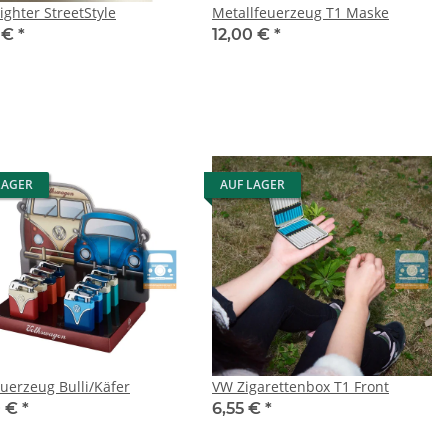
ighter StreetStyle
Metallfeuerzeug T1 Maske
 €
*
12,00 €
*
LAGER
AUF LAGER
uerzeug Bulli/Käfer
VW Zigarettenbox T1 Front
0 €
*
6,55 €
*