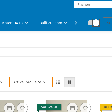
euchten H4 H7
Bulli Zubehör
Fanartikel
Artikel pro Seite
AUF LAGER
BEST