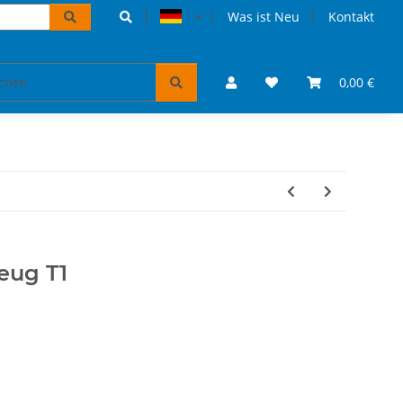
Was ist Neu
Kontakt
Accessoires und Geschenke
VW Bulli Puzzles & Bücher
0,00 €
eug T1