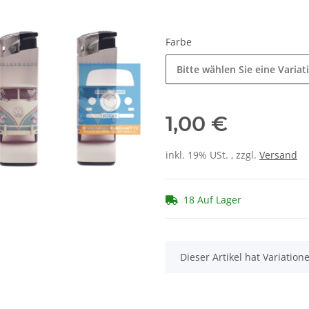
Farbe
Bitte wählen Sie eine Variat
1,00 €
inkl. 19% USt. , zzgl.
Versand
18 Auf Lager
x
Dieser Artikel hat Variatio