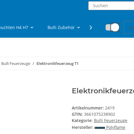
euchten H4 H7
Bulli Zubehör
Fanartikel
Bulli Feuerzeuge
Elektronikfeuerzeug T1
Elektronikfeuerz
Artikelnummer:
2419
GTIN:
3661075238902
Kategorie:
Bulli Feuerzeuge
Hersteller:
Polyflame