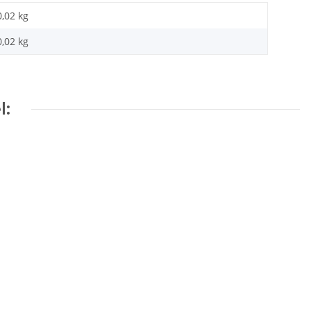
0,02 kg
0,02
kg
l: