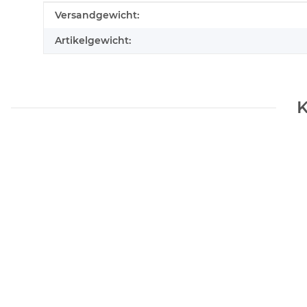
Produkteigenschaft
Wert
Versandgewicht:
Artikelgewicht:
K