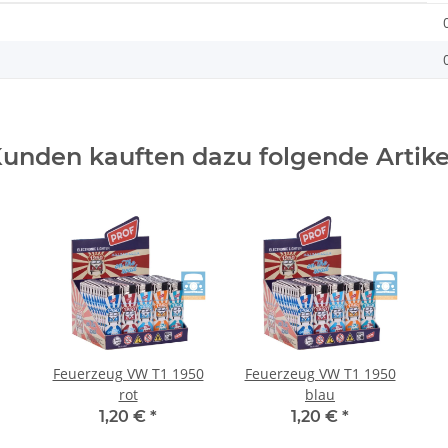
unden kauften dazu folgende Artike
Feuerzeug VW T1 1950
Feuerzeug VW T1 1950
rot
blau
1,20 €
*
1,20 €
*