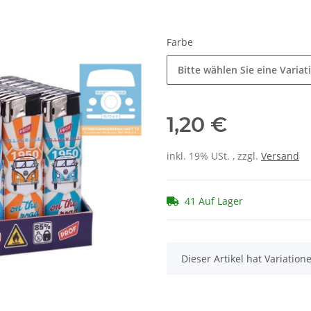
Farbe
Bitte wählen Sie eine Variat
1,20 €
inkl. 19% USt. , zzgl.
Versand
41 Auf Lager
x
Dieser Artikel hat Variatio