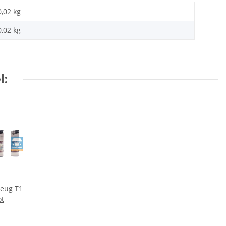
0,02 kg
0,02
kg
l:
zeug T1
ot