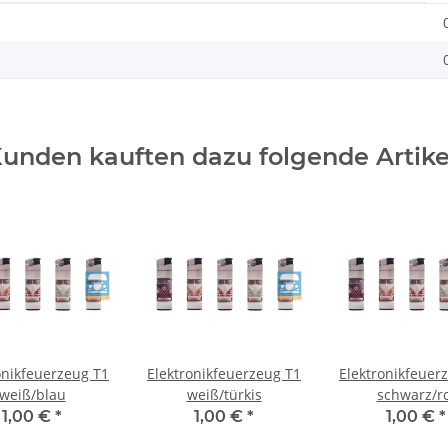
unden kauften dazu folgende Artike
onikfeuerzeug T1
Elektronikfeuerzeug T1
Elektronikfeuer
weiß/blau
weiß/türkis
schwarz/r
1,00 €
*
1,00 €
*
1,00 €
*