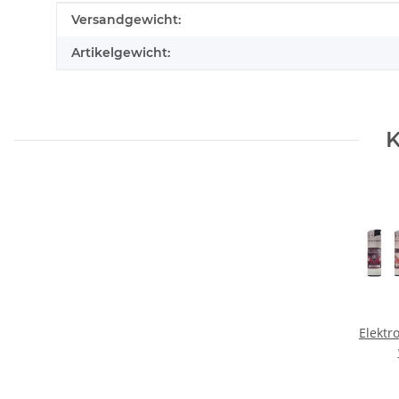
Produkteigenschaft
Wert
Versandgewicht:
Artikelgewicht:
K
Elektr