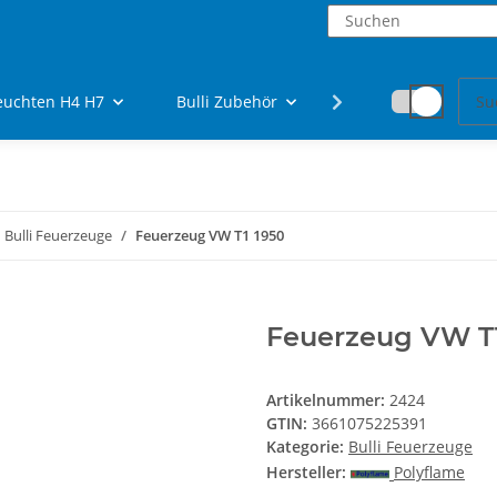
euchten H4 H7
Bulli Zubehör
Fanartikel
Bulli Feuerzeuge
Feuerzeug VW T1 1950
Feuerzeug VW T1
Artikelnummer:
2424
GTIN:
3661075225391
Kategorie:
Bulli Feuerzeuge
Hersteller:
Polyflame