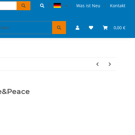
Was ist Neu
Kontakt
Accessoires und Geschenke
VW Bulli Puzzles & Bücher
0,00 €
ve&Peace