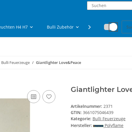
euchten H4 H7
Bulli Zubehör
Fanartikel
Bulli Feuerzeuge
Giantlighter Love&Peace
Giantlighter Lo
Artikelnummer:
2371
GTIN:
3661075046439
Kategorie:
Bulli Feuerzeuge
Hersteller:
Polyflame