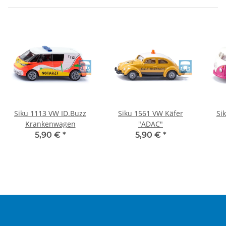
Siku 1113 VW ID.Buzz
Siku 1561 VW Käfer
Si
Krankenwagen
"ADAC"
5,90 €
*
5,90 €
*