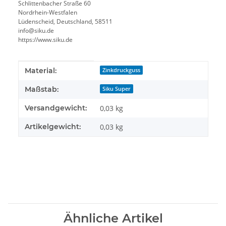
Schlittenbacher Straße 60
Nordrhein-Westfalen
Lüdenscheid, Deutschland, 58511
info@siku.de
https://www.siku.de
Produkteigenschaft
Wert
Material:
Zinkdruckguss
Maßstab:
Siku Super
Versandgewicht:
0,03 kg
Artikelgewicht:
0,03
kg
Ähnliche Artikel