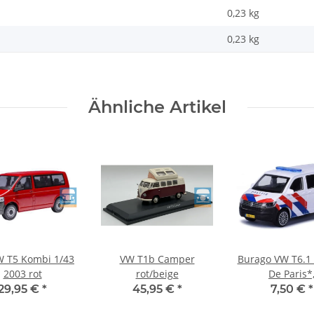
0,23 kg
0,23
kg
Ähnliche Artikel
W T5 Kombi 1/43
VW T1b Camper
Burago VW T6.1
2003 rot
rot/beige
De Paris*
white/yellow/
29,95 €
*
45,95 €
*
7,50 €
*