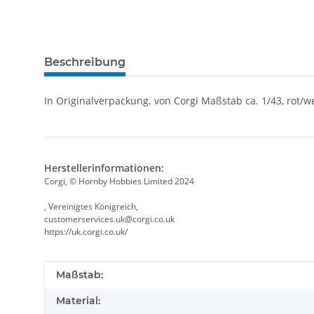
Beschreibung
In Originalverpackung. von Corgi Maßstab ca. 1/43, rot/
Herstellerinformationen:
Corgi, © Hornby Hobbies Limited 2024
, Vereinigtes Königreich,
customerservices.uk@corgi.co.uk
https://uk.corgi.co.uk/
Produkteigenschaft
Wert
Maßstab:
Material: