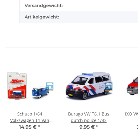
Versandgewicht:
Artikelgewicht:
Schuco 1/64
Burago VW T6.1 Bus
IXO V
Volkswagen T1 Van
dutch police 1/43
*Porsche-Diesel*,
14,95 €
*
9,95 €
*
blau/weiß