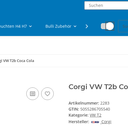
euchten H4 H7
Bulli Zubehör
Fanartikel
gi VW T2b Coca Cola
Corgi VW T2b Co
Artikelnummer:
2283
GTIN:
5055286705540
Kategorie:
VW T2
Hersteller:
Corgi