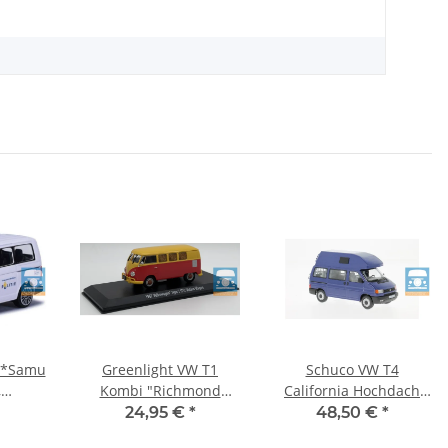
 *Samu
Greenlight VW T1
Schuco VW T4
,
Kombi "Richmond
California Hochdach
blue
High"
blau
24,95 €
*
48,50 €
*