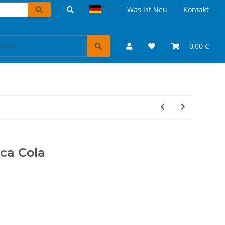
Was ist Neu
Kontakt
Accessoires und Geschenke
VW Bulli Puzzles & Bücher
0,00 €
ca Cola