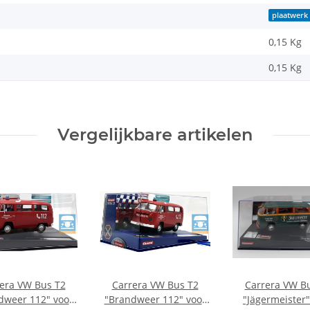
plaatwerk
0,15 Kg
0,15
Kg
Vergelijkbare artikelen
era VW Bus T2
Carrera VW Bus T2
Carrera VW B
dweer 112" voor
"Brandweer 112" voor
"Jägermeister"