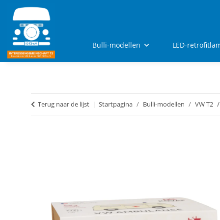
Bulli-modellen
LED-retrofitl
Terug naar de lijst
Startpagina
Bulli-modellen
VW T2