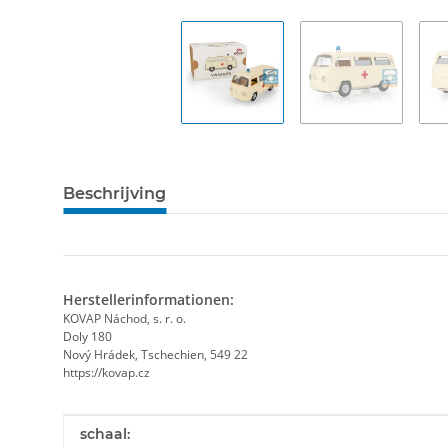
Beschrijving
Herstellerinformationen:
KOVAP Náchod, s. r. o.
Doly 180
Nový Hrádek, Tschechien, 549 22
https://kovap.cz
#productDetails.itemInformation#
#productDetails.itemValue#
schaal: