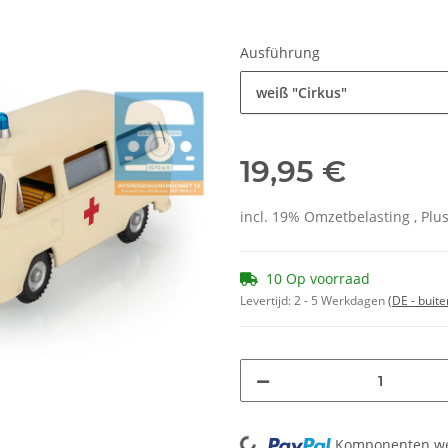
Ausführung
weiß "Cirkus"
19,95 €
incl. 19% Omzetbelasting , Plu
10 Op voorraad
Levertijd:
2 - 5 Werkdagen
(DE - buit
Loading...
Komponenten wer