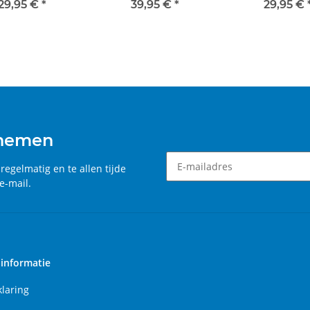
EVOLUTION
DIGITAL 132
EVOLUTIO
29,95 €
*
39,95 €
*
29,95 €
 nemen
, regelmatig en te allen tijde
e-mail.
Nieuwsbrief Een abonnement
 informatie
klaring