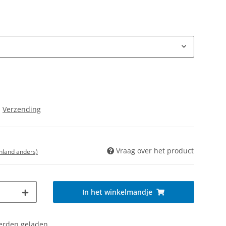
s
Verzending
Vraag over het product
enland anders)
In het winkelmandje
den geladen ...