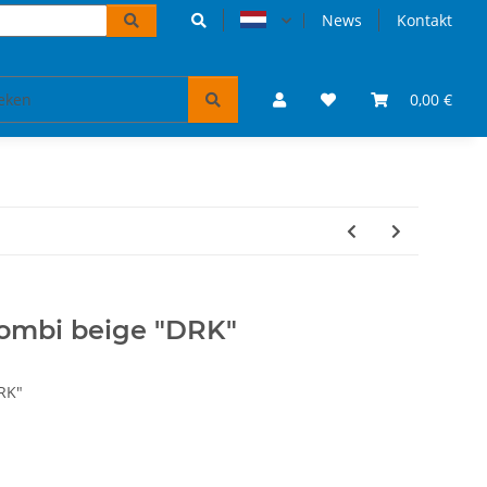
News
Kontakt
Accessoires
VW Bulli-puzzels & boeken
0,00 €
Tickets
ombi beige "DRK"
RK"