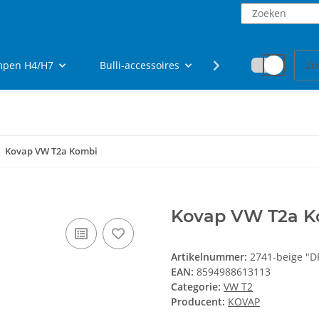
ampen H4/H7
Bulli-accessoires
fanartikelen
Kovap VW T2a Kombi
Kovap VW T2a K
Artikelnummer:
2741-beige "D
EAN:
8594988613113
Categorie:
VW T2
Producent:
KOVAP