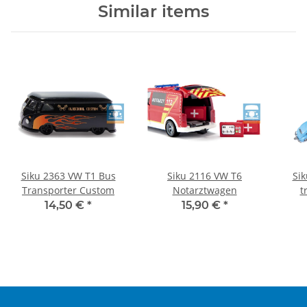
Similar items
Siku 2363 VW T1 Bus
Siku 2116 VW T6
Sik
Transporter Custom
Notarztwagen
t
14,50 €
*
15,90 €
*