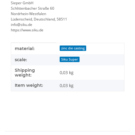
Sieper GmbH
Schlittenbacher Straße 60
Nordrhein-Westfalen
Lüdenscheid, Deutschland, 58511
info@siku.de
https://www.siku.de
Item information
Value
material:
zinc die casting
scale:
Siku Super
Shipping
0,03 kg
weight:
Item weight:
0,03
kg