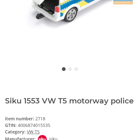
Siku 1553 VW T5 motorway police
item number:
2718
GTIN:
4006874015535
Category:
VW T5
Manufacturer:
siku