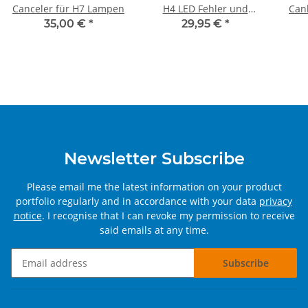
Canceler für H7 Lampen
H4 LED Fehler und
Can
Flacker Canceler
35,00 €
*
29,95 €
*
Newsletter Subscribe
Please email me the latest information on your product
portfolio regularly and in accordance with your data
privacy
notice
. I recognise that I can revoke my permission to receive
said emails at any time.
Subscribe
Newsletter Subscribe