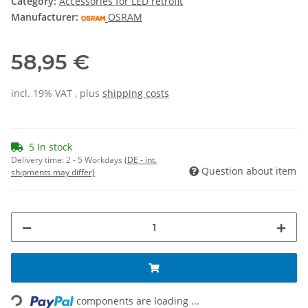
Category:
Accessories for LED retrofit
Manufacturer:
OSRAM
58,95 €
incl. 19% VAT , plus
shipping costs
5 In stock
Delivery time:
2 - 5 Workdays
(DE - int.
Question about item
shipments may differ)
Loading...
components are loading ...