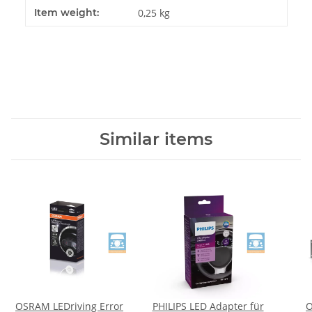
Item weight:
0,25
kg
Similar items
OSRAM LEDriving Error
PHILIPS LED Adapter für
O