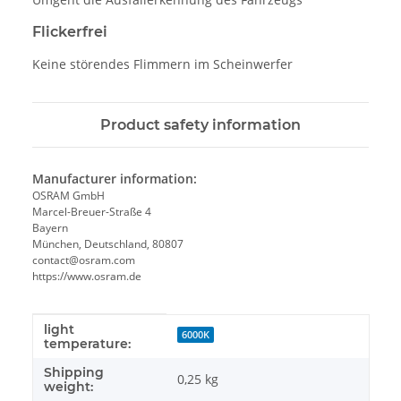
Flickerfrei
Keine störendes Flimmern im Scheinwerfer
Product safety information
Manufacturer information:
OSRAM GmbH
Marcel-Breuer-Straße 4
Bayern
München, Deutschland, 80807
contact@osram.com
https://www.osram.de
light
Item information
Value
6000K
temperature:
Shipping
0,25 kg
weight: