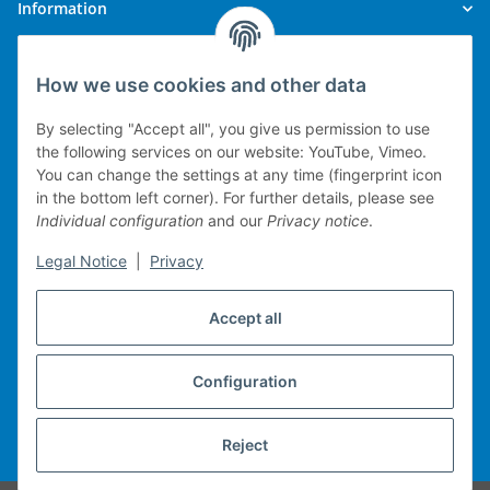
Information
Legal
How we use cookies and other data
By selecting "Accept all", you give us permission to use
the following services on our website: YouTube, Vimeo.
You can change the settings at any time (fingerprint icon
Technical implementation
in the bottom left corner). For further details, please see
Individual configuration
and our
Privacy notice
.
mobile POS system
Legal Notice
|
Privacy
Merchandise management
Web-Shop
Accept all
Michael Heiler / Bonn
Configuration
Withdraw contract
Reject
* All prices incl. VAT, plus
shipping fees