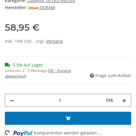
Kategorie:
Zubehör zu LED Retrofit
Hersteller:
OSRAM
58,95 €
inkl. 19% USt. , zzgl.
Versand
5 Stk Auf Lager
Lieferzeit:
2 - 5 Werktage
(DE - Ausland
Frage zum Artikel
abweichend)
Stk
ng...
Komponenten werden geladen ...