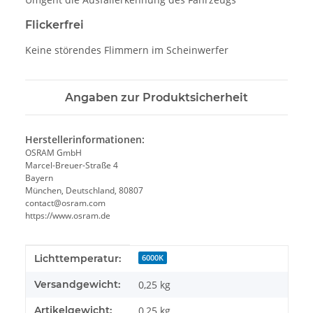
Flickerfrei
Keine störendes Flimmern im Scheinwerfer
Angaben zur Produktsicherheit
Herstellerinformationen:
OSRAM GmbH
Marcel-Breuer-Straße 4
Bayern
München, Deutschland, 80807
contact@osram.com
https://www.osram.de
Produkteigenschaft
Wert
Lichttemperatur:
6000K
Versandgewicht:
0,25 kg
Artikelgewicht:
0,25
kg