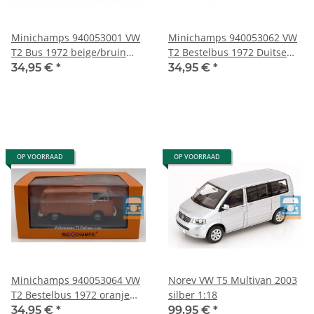
Minichamps 940053001 VW
Minichamps 940053062 VW
T2 Bus 1972 beige/bruin
T2 Bestelbus 1972 Duitse
1:43
Federale Post 1:43
34,95 €
*
34,95 €
*
OP VOORRAAD
OP VOORRAAD
Minichamps 940053064 VW
Norev VW T5 Multivan 2003
T2 Bestelbus 1972 oranje
silber 1:18
1:43
34,95 €
*
99,95 €
*