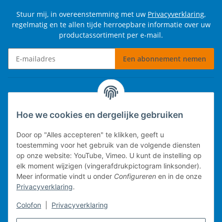
Stuur mij, in overeenstemming met uw
Privacyverklaring
,
regelmatig en te allen tijde herroepbare informatie over uw
productassortiment per e-mail.
Een abonnement nemen
Nieuwsbrief Een abonnement nemen
Informatie
Hoe we cookies en dergelijke gebruiken
Wettelijke informatie
Door op "Alles accepteren" te klikken, geeft u
toestemming voor het gebruik van de volgende diensten
op onze website: YouTube, Vimeo. U kunt de instelling op
elk moment wijzigen (vingerafdrukpictogram linksonder).
Technische implementatie.
Meer informatie vindt u onder
Configureren
en in de onze
Privacyverklaring
.
Mobiel kassasysteem
Colofon
|
Privacyverklaring
Voorraadbeheer