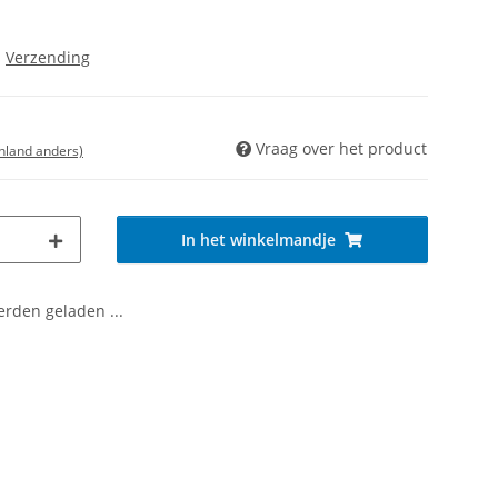
s
Verzending
Vraag over het product
enland anders)
In het winkelmandje
den geladen ...