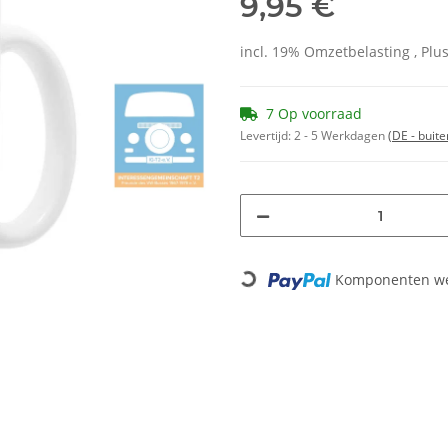
9,95 €
incl. 19% Omzetbelasting , Plu
7 Op voorraad
Levertijd:
2 - 5 Werkdagen
(DE - buit
Komponenten wer
Loading...