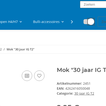
ampen H4/H7
Bulli-accessoires
fanartikelen
T2
Mok "30 jaar IG T2"
Mok "30 jaar IG 
Artikelnummer:
2451
EAN:
4262416050048
Categorie:
30 jaar IG T2