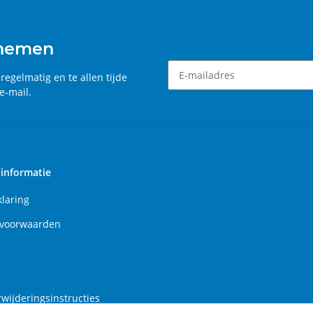
 nemen
, regelmatig en te allen tijde
e-mail.
Nieuwsbrief Een abonnement
 informatie
klaring
voorwaarden
rwijderingsinstructies