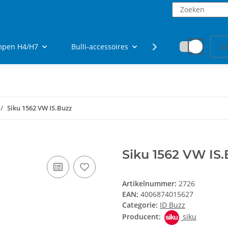
ampen H4/H7
Bulli-accessoires
fanartikelen
Siku 1562 VW IS.Buzz
Siku 1562 VW IS.
Artikelnummer:
2726
EAN:
4006874015627
Categorie:
ID Buzz
Producent:
siku