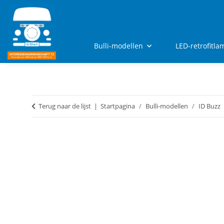
Bulli-modellen
LED-retrofitl
Terug naar de lijst
Startpagina
Bulli-modellen
ID Buzz