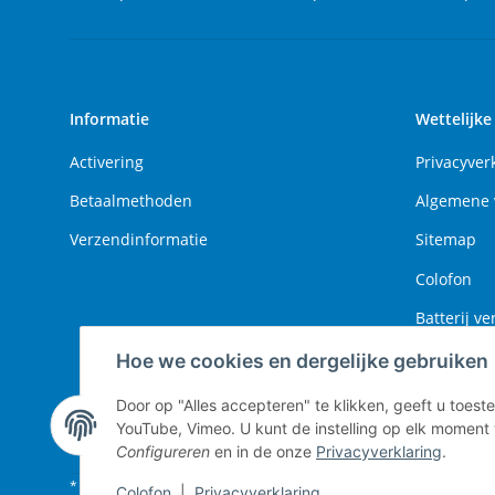
Informatie
Wettelijke
Activering
Privacyver
Betaalmethoden
Algemene 
Verzendinformatie
Sitemap
Colofon
Batterij ve
Herroepin
Hoe we cookies en dergelijke gebruiken
Door op "Alles accepteren" te klikken, geeft u toe
YouTube, Vimeo. U kunt de instelling op elk moment 
#global.withdrawalForm#
Configureren
en in de onze
Privacyverklaring
.
* Alle prijzen incl. wettelijke btw, excl.
verzending
Colofon
|
Privacyverklaring