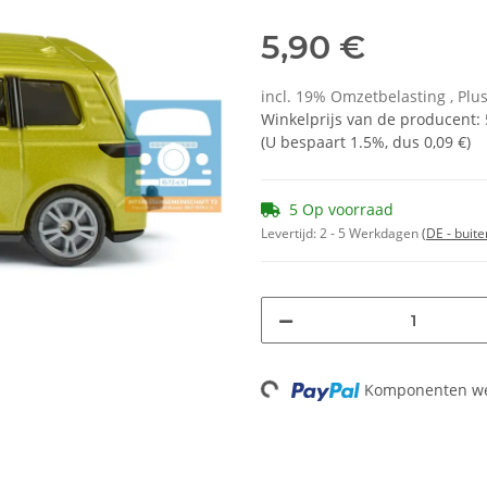
5,90 €
incl. 19% Omzetbelasting , Plu
Winkelprijs van de producent
:
(U bespaart
1.5%
, dus
0,09 €
)
5 Op voorraad
Levertijd:
2 - 5 Werkdagen
(DE - buit
Loading...
Komponenten wer