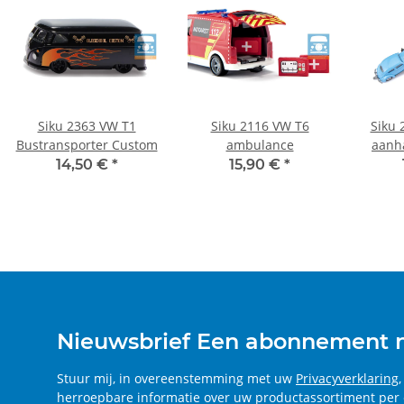
Siku 2363 VW T1
Siku 2116 VW T6
Siku 
Bustransporter Custom
ambulance
aanh
14,50 €
*
15,90 €
*
Nieuwsbrief Een abonnement
Stuur mij, in overeenstemming met uw
Privacyverklaring
herroepbare informatie over uw productassortiment per 