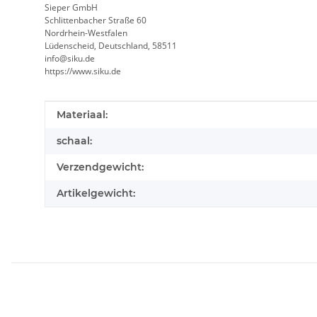
Sieper GmbH
Schlittenbacher Straße 60
Nordrhein-Westfalen
Lüdenscheid, Deutschland, 58511
info@siku.de
https://www.siku.de
#productDetails.itemInformation#
#productDetails.itemValue#
Materiaal:
schaal:
Verzendgewicht:
Artikelgewicht: