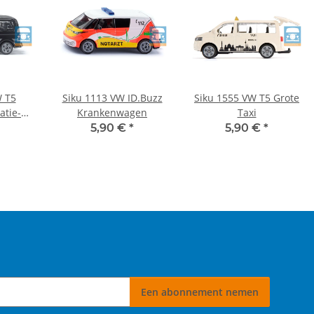
W T5
Siku 1113 VW ID.Buzz
Siku 1555 VW T5 Grote
atie-
Krankenwagen
Taxi
5,90 €
*
5,90 €
*
Een abonnement nemen
 nemen