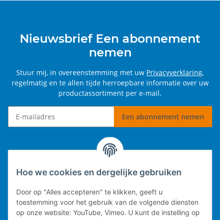
Nieuwsbrief Een abonnement
nemen
Stuur mij, in overeenstemming met uw
Privacyverklaring
,
regelmatig en te allen tijde herroepbare informatie over uw
productassortiment per e-mail.
Een abonnement nemen
Nieuwsbrief Een abonnement nemen
Informatie
Hoe we cookies en dergelijke gebruiken
Wettelijke informatie
Door op "Alles accepteren" te klikken, geeft u
toestemming voor het gebruik van de volgende diensten
op onze website: YouTube, Vimeo. U kunt de instelling op