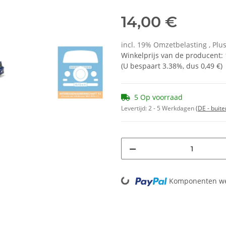
14,00 €
incl. 19% Omzetbelasting , Plu
Winkelprijs van de producent
:
(U bespaart
3.38%
, dus
0,49 €
)
5 Op voorraad
Levertijd:
2 - 5 Werkdagen
(DE - buit
Loading...
Komponenten wer