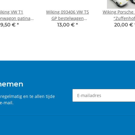
iking VW T1
Wiking 093406 VW T5
Wiking Porsche
onwagon patina
GP bestelwagen
"Zuffenhof
/parelwit 1:160
brandweerwagen
9,50 €
*
13,00 €
*
20,00 €
 nemen
, regelmatig en te allen tijde
e-mail.
Nieuwsbrief Een abonnement