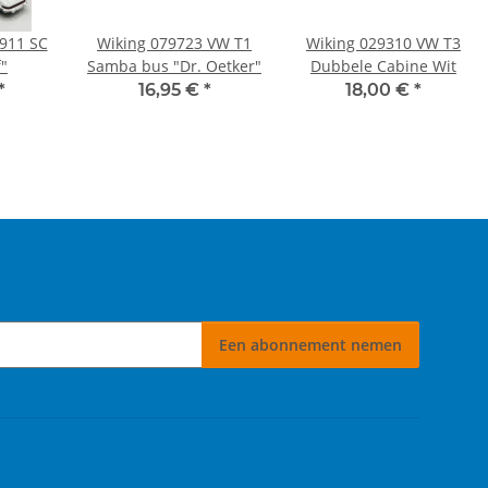
 911 SC
Wiking 079723 VW T1
Wiking 029310 VW T3
"
Samba bus "Dr. Oetker"
Dubbele Cabine Wit
*
16,95 €
*
18,00 €
*
Een abonnement nemen
 nemen