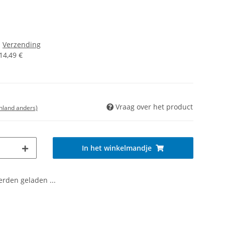
s
Verzending
14,49 €
Vraag over het product
enland anders)
In het winkelmandje
den geladen ...