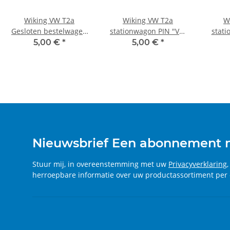
Wiking VW T2a
Wiking VW T2a
W
Gesloten bestelwagen
stationwagon PIN "VW
stati
PIN "VW Bus Museum"
Bus Museum"
groen
5,00 €
*
5,00 €
*
Nieuwsbrief Een abonnement
Stuur mij, in overeenstemming met uw
Privacyverklaring
herroepbare informatie over uw productassortiment per 