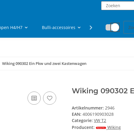
ampen H4/H7
Bulli-accessoires
fanartikelen
Wiking 090302 Ein Pkw und zwei Kastenwagen
Wiking 090302 
Artikelnummer:
2946
EAN:
4006190903028
Categorie:
VW T2
Producent:
Wiking