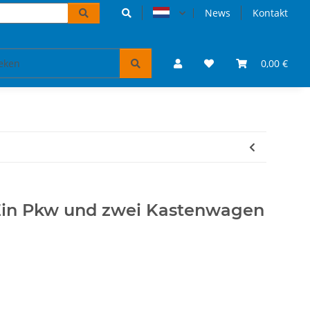
News
Kontakt
Accessoires
VW Bulli-puzzels & boeken
0,00 €
Tickets
Ein Pkw und zwei Kastenwagen