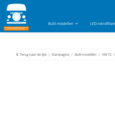
Bulli-modellen
LED-retrofitl
Terug naar de lijst
Startpagina
Bulli-modellen
VW T2