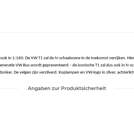
ook in 1:160: De VW T1 zal de N-schaalscene in de toekomst verrijken. Hie
eneratie VW Bus wordt gepresenteerd – de iconische T1 zal dus ook in N-sch
s donker. De velgen zijn verzilverd. Koplampen en VW-logo in zilver, achterli
Angaben zur Produktsicherheit