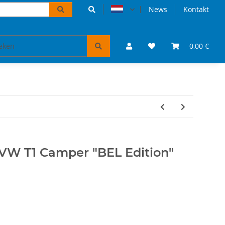
News
Kontakt
Accessoires
VW Bulli-puzzels & boeken
0,00 €
Tickets
 VW T1 Camper "BEL Edition"