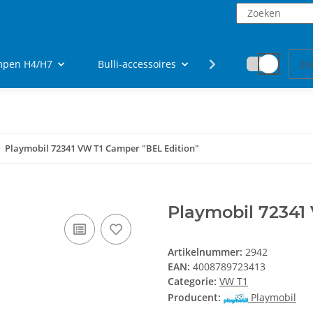
ampen H4/H7
Bulli-accessoires
fanartikelen
Playmobil 72341 VW T1 Camper "BEL Edition"
Playmobil 72341
Artikelnummer:
2942
EAN:
4008789723413
Categorie:
VW T1
Producent:
Playmobil