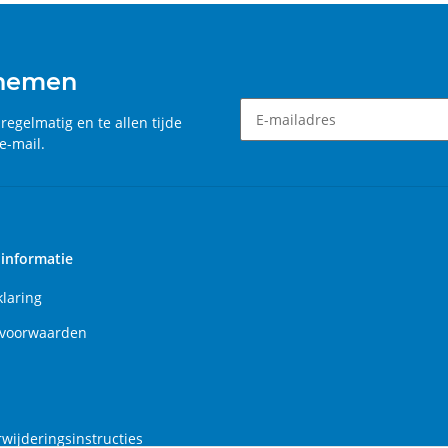
 nemen
, regelmatig en te allen tijde
e-mail.
Nieuwsbrief Een abonnement
 informatie
klaring
voorwaarden
rwijderingsinstructies