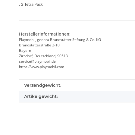
, 2 Tetra Pack
Herstellerinformationen:
Playmobil, geobra Brandstätter Stiftung & Co. KG
Brandstätterstraße 2-10
Bayern
Zirndorf, Deutschland, 90513
service@playmobil.de
https://www.playmobil.com
#productDetails.itemInformation#
#productDetails.itemValue#
Verzendgewicht:
Artikelgewicht: