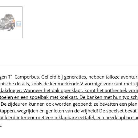
gen T1 Camperbus. Geliefd bij generaties, hebben talloze avontur
nische details, zoals de kenmerkende V-vormige voorkant met zijn
dakdrager. Wanneer het dak openklapt, komt het authentiek vormg
e stoelen en een spoelbak met koelkast. De banken met hun typisc
De zijdeuren kunnen ook worden geopend; ze bevatten een plank 
tappen, wegrijden en genieten van de vrijheid! De speelset beva
lleerd interieur met een inklapbare eettafel, een neerklapbare 
.