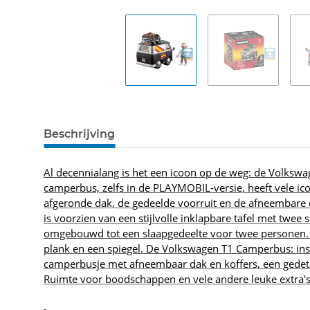
Beschrijving
Al decennialang is het een icoon op de weg: de Volkswa
camperbus, zelfs in de PLAYMOBIL-versie, heeft vele ico
afgeronde dak, de gedeelde voorruit en de afneembare 
is voorzien van een stijlvolle inklapbare tafel met twe
omgebouwd tot een slaapgedeelte voor twee personen. 
plank en een spiegel. De Volkswagen T1 Camperbus: ins
camperbusje met afneembaar dak en koffers, een gedetai
Ruimte voor boodschappen en vele andere leuke extra's