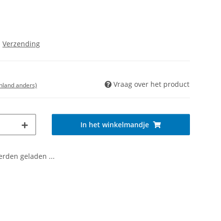
s
Verzending
Vraag over het product
enland anders)
In het winkelmandje
den geladen ...