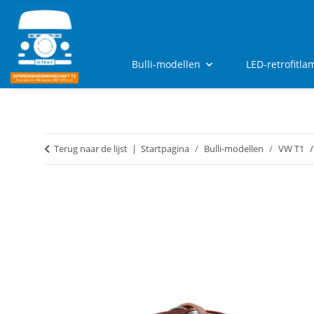
Bulli-modellen
LED-retrofitl
Terug naar de lijst
Startpagina
Bulli-modellen
VW T1