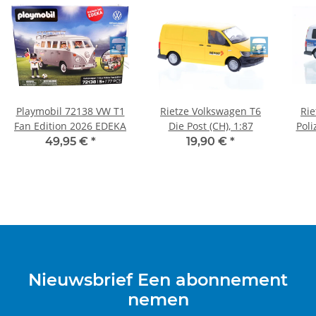
Playmobil 72138 VW T1
Rietze Volkswagen T6
Rie
Fan Edition 2026 EDEKA
Die Post (CH), 1:87
Poli
49,95 €
*
19,90 €
*
Nieuwsbrief Een abonnement
nemen