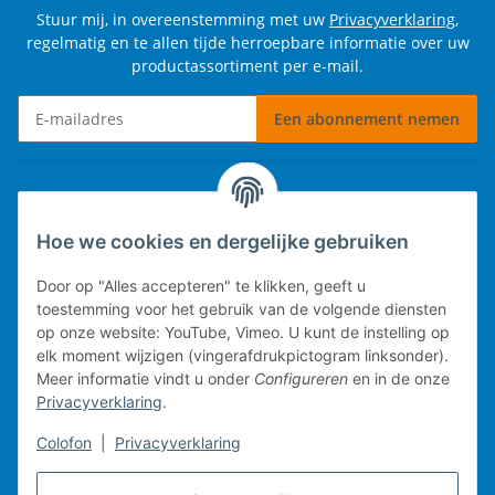
Stuur mij, in overeenstemming met uw
Privacyverklaring
,
regelmatig en te allen tijde herroepbare informatie over uw
productassortiment per e-mail.
Een abonnement nemen
Nieuwsbrief Een abonnement nemen
Informatie
Hoe we cookies en dergelijke gebruiken
Wettelijke informatie
Door op "Alles accepteren" te klikken, geeft u
toestemming voor het gebruik van de volgende diensten
op onze website: YouTube, Vimeo. U kunt de instelling op
elk moment wijzigen (vingerafdrukpictogram linksonder).
Technische implementatie.
Meer informatie vindt u onder
Configureren
en in de onze
Privacyverklaring
.
Mobiel kassasysteem
Colofon
|
Privacyverklaring
Voorraadbeheer
Webwinkel