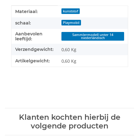
#productDetails.itemInformation#
#productDetails.itemValue#
Materiaal:
kunststof
schaal:
Playmobil
Aanbevolen
Sammlermodell unter 14
niederländisch
leeftijd:
Verzendgewicht:
0,60 Kg
Artikelgewicht:
0,60
Kg
Klanten kochten hierbij de
volgende producten