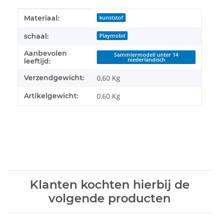
#productDetails.itemInformation#
#productDetails.itemValue#
Materiaal:
kunststof
schaal:
Playmobil
Aanbevolen
Sammlermodell unter 14
niederländisch
leeftijd:
Verzendgewicht:
0,60 Kg
Artikelgewicht:
0,60
Kg
Klanten kochten hierbij de
volgende producten