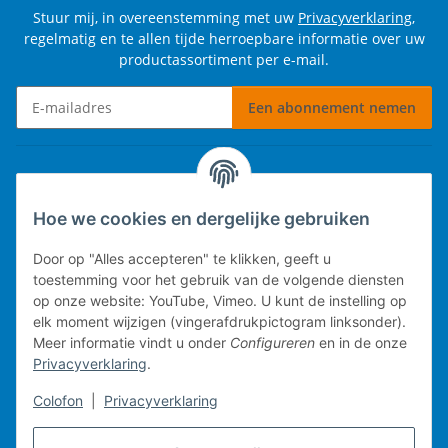
Stuur mij, in overeenstemming met uw
Privacyverklaring
,
regelmatig en te allen tijde herroepbare informatie over uw
productassortiment per e-mail.
Een abonnement nemen
Nieuwsbrief Een abonnement nemen
Informatie
Hoe we cookies en dergelijke gebruiken
Wettelijke informatie
Door op "Alles accepteren" te klikken, geeft u
toestemming voor het gebruik van de volgende diensten
op onze website: YouTube, Vimeo. U kunt de instelling op
elk moment wijzigen (vingerafdrukpictogram linksonder).
Technische implementatie.
Meer informatie vindt u onder
Configureren
en in de onze
Privacyverklaring
.
Mobiel kassasysteem
Colofon
|
Privacyverklaring
Voorraadbeheer
Webwinkel