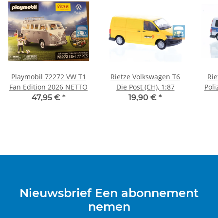
Playmobil 72272 VW T1
Rietze Volkswagen T6
Rie
Fan Edition 2026 NETTO
Die Post (CH), 1:87
Poli
47,95 €
*
19,90 €
*
Nieuwsbrief Een abonnement
nemen