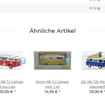
0,15
kg
Ähnliche Artikel
i VW T2 Camper
Norev VW T2 Camper
IXO VW T2b Wes
Coca Cola
gelb 1:43
blau/wei
32,95 €
*
14,95 €
*
29,95 €