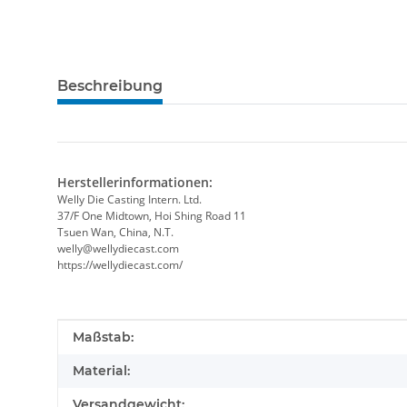
Beschreibung
Herstellerinformationen:
Welly Die Casting Intern. Ltd.
37/F One Midtown, Hoi Shing Road 11
Tsuen Wan, China, N.T.
welly@wellydiecast.com
https://wellydiecast.com/
Produkteigenschaft
Wert
Maßstab:
Material:
Versandgewicht: