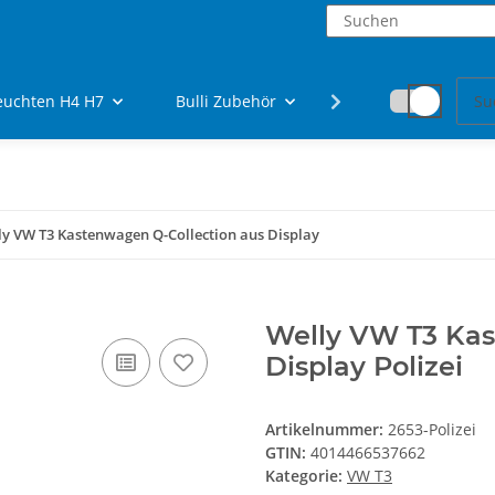
euchten H4 H7
Bulli Zubehör
Fanartikel
ly VW T3 Kastenwagen Q-Collection aus Display
Welly VW T3 Kas
Display Polizei
Artikelnummer:
2653-Polizei
GTIN:
4014466537662
Kategorie:
VW T3