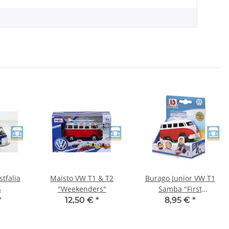
tfalia
Maisto VW T1 & T2
Burago Junior VW T1
ß
"Weekenders"
Samba "First
Collection"
*
12,50 €
*
8,95 €
*