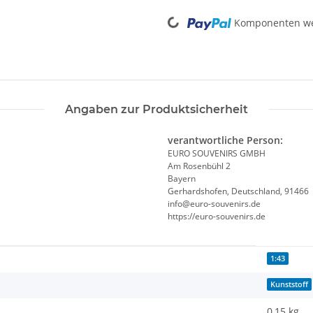
Loading...
Komponenten wer
Angaben zur Produktsicherheit
verantwortliche Person:
EURO SOUVENIRS GMBH
Am Rosenbühl 2
Bayern
Gerhardshofen, Deutschland, 91466
info@euro-souvenirs.de
https://euro-souvenirs.de
1:43
Kunststoff
0,15 kg