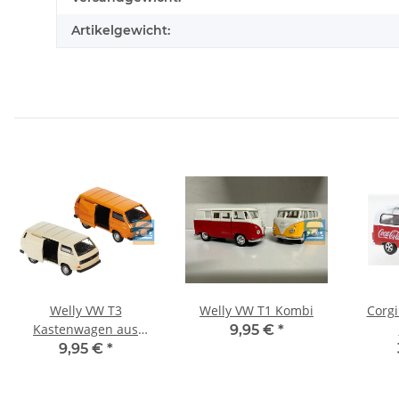
Artikelgewicht:
Welly VW T3
Welly VW T1 Kombi
Corg
Kastenwagen aus
9,95 €
*
Display
9,95 €
*