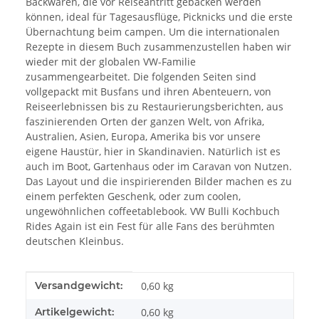
Backwaren, die vor Reiseantritt gebacken werden
können, ideal für Tagesausflüge, Picknicks und die erste
Übernachtung beim campen. Um die internationalen
Rezepte in diesem Buch zusammenzustellen haben wir
wieder mit der globalen VW-Familie
zusammengearbeitet. Die folgenden Seiten sind
vollgepackt mit Busfans und ihren Abenteuern, von
Reiseerlebnissen bis zu Restaurierungsberichten, aus
faszinierenden Orten der ganzen Welt, von Afrika,
Australien, Asien, Europa, Amerika bis vor unsere
eigene Haustür, hier in Skandinavien. Natürlich ist es
auch im Boot, Gartenhaus oder im Caravan von Nutzen.
Das Layout und die inspirierenden Bilder machen es zu
einem perfekten Geschenk, oder zum coolen,
ungewöhnlichen coffeetablebook. VW Bulli Kochbuch
Rides Again ist ein Fest für alle Fans des berühmten
deutschen Kleinbus.
Produkteigenschaft
Wert
Versandgewicht:
0,60 kg
Artikelgewicht:
0,60
kg