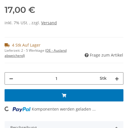
17,00 €
inkl. 7% USt. , zzgl.
Versand
4 Stk Auf Lager
Lieferzeit:
2 - 5 Werktage
(DE - Ausland
Frage zum Artikel
abweichend)
Stk
ading...
Komponenten werden geladen ...
Beschreibung