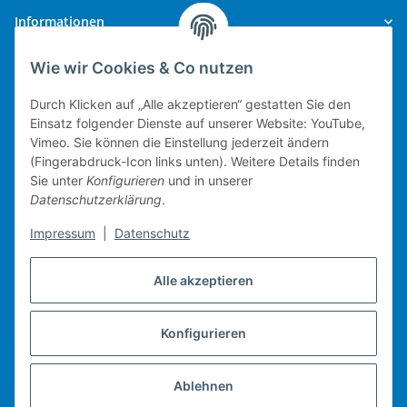
Informationen
Wie wir Cookies & Co nutzen
Gesetzliche Informationen
Durch Klicken auf „Alle akzeptieren“ gestatten Sie den
Einsatz folgender Dienste auf unserer Website: YouTube,
Vimeo. Sie können die Einstellung jederzeit ändern
(Fingerabdruck-Icon links unten). Weitere Details finden
Technische Umsetzung.
Sie unter
Konfigurieren
und in unserer
Datenschutzerklärung
.
mobiles Kassensystem
Impressum
|
Datenschutz
Warenwirtschaft
Web-Shop
Alle akzeptieren
Michael Heiler / Bonn
Konfigurieren
Vertrag widerrufen
Ablehnen
* Alle Preise inkl. gesetzlicher USt., zzgl.
Versand