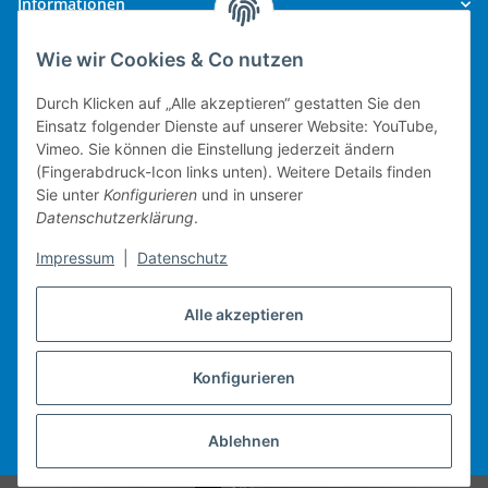
Informationen
Wie wir Cookies & Co nutzen
Gesetzliche Informationen
Durch Klicken auf „Alle akzeptieren“ gestatten Sie den
Einsatz folgender Dienste auf unserer Website: YouTube,
Vimeo. Sie können die Einstellung jederzeit ändern
(Fingerabdruck-Icon links unten). Weitere Details finden
Technische Umsetzung.
Sie unter
Konfigurieren
und in unserer
Datenschutzerklärung
.
mobiles Kassensystem
Impressum
|
Datenschutz
Warenwirtschaft
Web-Shop
Alle akzeptieren
Michael Heiler / Bonn
Konfigurieren
Vertrag widerrufen
Ablehnen
* Alle Preise inkl. gesetzlicher USt., zzgl.
Versand