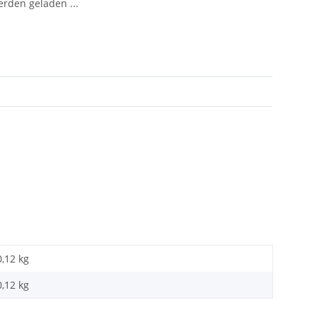
den geladen ...
0,12 kg
0,12
kg