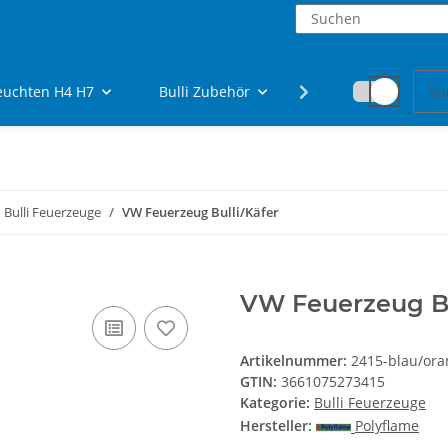
euchten H4 H7
Bulli Zubehör
Fanartikel
Bulli Feuerzeuge
VW Feuerzeug Bulli/Käfer
VW Feuerzeug Bu
Artikelnummer:
2415-blau/ora
GTIN:
3661075273415
Kategorie:
Bulli Feuerzeuge
Hersteller:
Polyflame