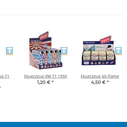
ug T1
Feuerzeug VW T1 1950
Feuerzeug Jet Flame
1,20 €
*
4,50 €
*
*