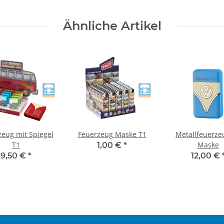
Ähnliche Artikel
zeug mit Spiegel
Feuerzeug Maske T1
Metallfeuerze
T1
Maske
1,00 €
*
9,50 €
*
12,00 €