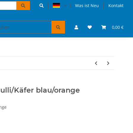
Was ist Neu
Kontakt
Accessoires und Geschenke
VW Bulli Puzzles & Bücher
0,00 €
lli/Käfer blau/orange
nge