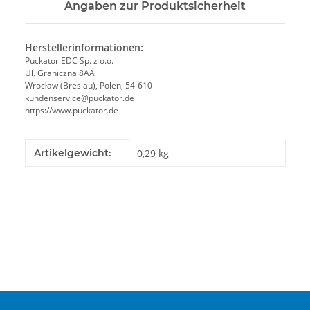
Angaben zur Produktsicherheit
Herstellerinformationen:
Puckator EDC Sp. z o.o.
Ul. Graniczna 8AA
Wrocław (Breslau), Polen, 54-610
kundenservice@puckator.de
https://www.puckator.de
Produkteigenschaft
Wert
Artikelgewicht:
0,29
kg