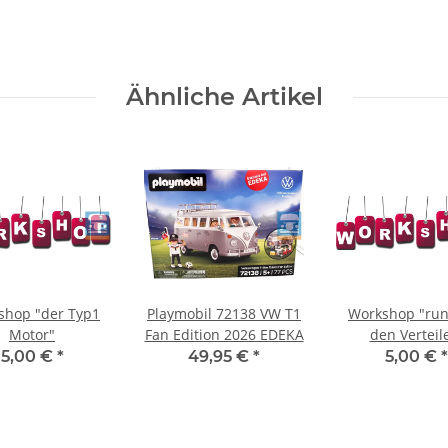
Ähnliche Artikel
shop "der Typ1
Playmobil 72138 VW T1
Workshop "ru
Motor"
Fan Edition 2026 EDEKA
den Verteil
5,00 €
*
49,95 €
*
5,00 €
*