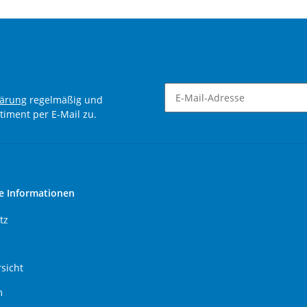
lärung
regelmäßig und
timent per E-Mail zu.
Newsletter Abonnieren
e Informationen
tz
sicht
m