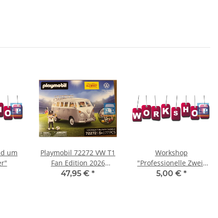
nd um
Playmobil 72272 VW T1
Workshop
er"
Fan Edition 2026
"Professionelle Zwei-
NETTO
Vergasereinstellung
47,95 €
*
5,00 €
*
und Kennfeldanalyse"