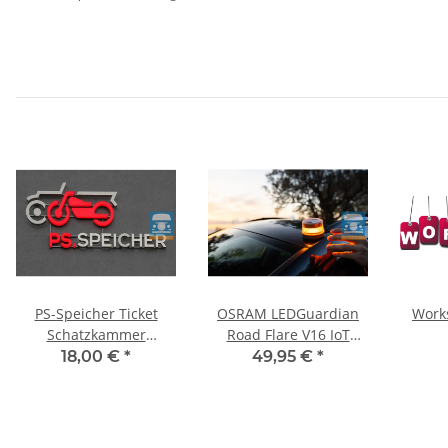
PS-Speicher Ticket
OSRAM LEDGuardian
Work
Schatzkammer
Road Flare V16 IoT
05.09.2026, 15.15 Uhr
Warn- und
18,00 €
*
49,95 €
*
Sicherheitsleuchte