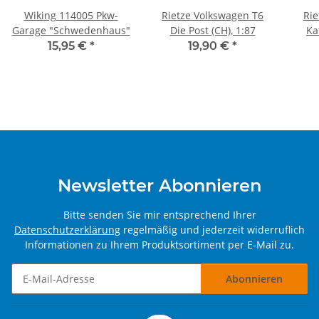
Wiking 114005 Pkw-
Rietze Volkswagen T6
Rie
Garage "Schwedenhaus"
Die Post (CH), 1:87
Ka
B
15,95 €
*
19,90 €
*
Newsletter Abonnieren
Bitte senden Sie mir entsprechend Ihrer
Datenschutzerklärung
regelmäßig und jederzeit widerruflich
Informationen zu Ihrem Produktsortiment per E-Mail zu.
Abonnieren
Newsletter Abonnieren