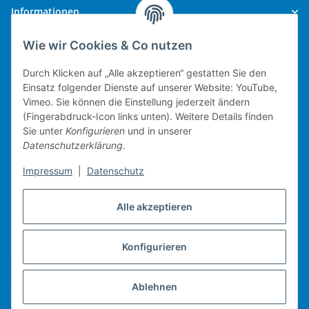
Informationen
Wie wir Cookies & Co nutzen
Gesetzliche Informationen
Durch Klicken auf „Alle akzeptieren“ gestatten Sie den
Einsatz folgender Dienste auf unserer Website: YouTube,
Vimeo. Sie können die Einstellung jederzeit ändern
(Fingerabdruck-Icon links unten). Weitere Details finden
Technische Umsetzung.
Sie unter
Konfigurieren
und in unserer
Datenschutzerklärung
.
mobiles Kassensystem
Impressum
|
Datenschutz
Warenwirtschaft
Web-Shop
Alle akzeptieren
Michael Heiler / Bonn
Konfigurieren
Vertrag widerrufen
Ablehnen
* Alle Preise inkl. gesetzlicher USt., zzgl.
Versand