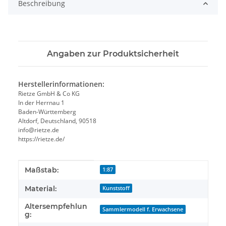
Beschreibung
Angaben zur Produktsicherheit
Herstellerinformationen:
Rietze GmbH & Co KG
In der Herrnau 1
Baden-Württemberg
Altdorf, Deutschland, 90518
info@rietze.de
https://rietze.de/
Produkteigenschaft
Wert
Maßstab:
1:87
Material:
Kunststoff
Altersempfehlun
Sammlermodell f. Erwachsene
g: