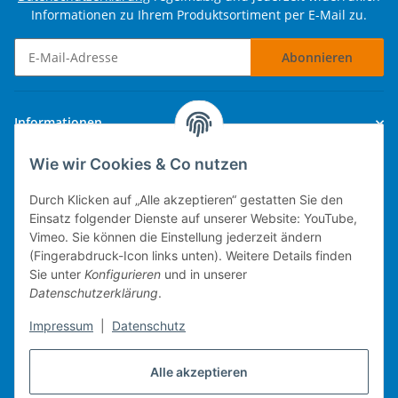
Informationen zu Ihrem Produktsortiment per E-Mail zu.
Abonnieren
Newsletter Abonnieren
Informationen
Wie wir Cookies & Co nutzen
Gesetzliche Informationen
Durch Klicken auf „Alle akzeptieren“ gestatten Sie den
Einsatz folgender Dienste auf unserer Website: YouTube,
Vimeo. Sie können die Einstellung jederzeit ändern
(Fingerabdruck-Icon links unten). Weitere Details finden
Technische Umsetzung.
Sie unter
Konfigurieren
und in unserer
Datenschutzerklärung
.
mobiles Kassensystem
Impressum
|
Datenschutz
Warenwirtschaft
Web-Shop
Alle akzeptieren
Michael Heiler / Bonn