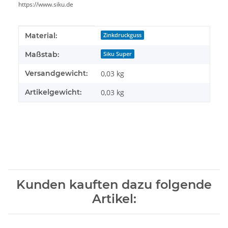
https://www.siku.de
Produkteigenschaft
Wert
Material:
Zinkdruckguss
Maßstab:
Siku Super
Versandgewicht:
0,03 kg
Artikelgewicht:
0,03
kg
Kunden kauften dazu folgende
Artikel: