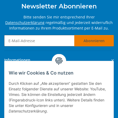
Newsletter Abonnieren
Bitte senden Sie mir entsprechend Ihrer
Datenschutzerklärung
regelmäßig und jederzeit widerruflich
Informationen zu Ihrem Produktsortiment per E-Mail zu.
Abonnieren
Newsletter Abonnieren
Informationen
Wie wir Cookies & Co nutzen
Gesetzliche Informationen
Durch Klicken auf „Alle akzeptieren“ gestatten Sie den
Einsatz folgender Dienste auf unserer Website: YouTube,
Vimeo. Sie können die Einstellung jederzeit ändern
(Fingerabdruck-Icon links unten). Weitere Details finden
Technische Umsetzung.
Sie unter
Konfigurieren
und in unserer
Datenschutzerklärung
.
mobiles Kassensystem