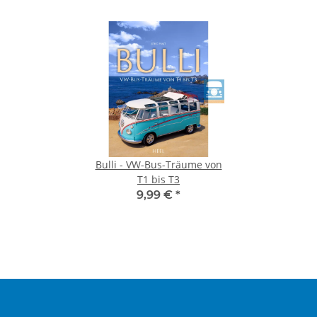
Bulli - VW-Bus-Träume von
T1 bis T3
9,99 €
*