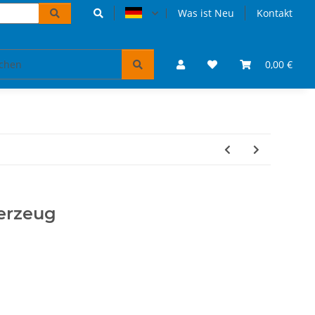
Was ist Neu
Kontakt
Accessoires und Geschenke
VW Bulli Puzzles & Bücher
0,00 €
erzeug