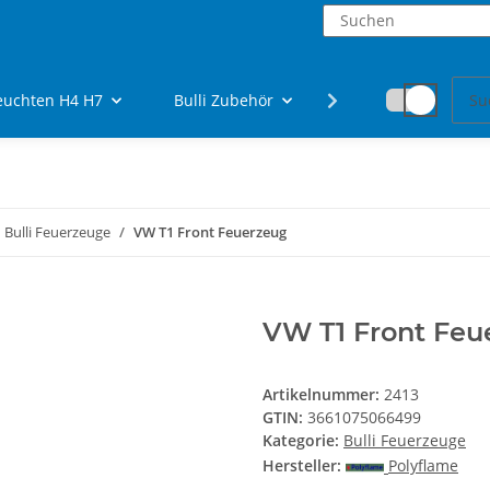
euchten H4 H7
Bulli Zubehör
Fanartikel
Bulli Feuerzeuge
VW T1 Front Feuerzeug
VW T1 Front Feu
Artikelnummer:
2413
GTIN:
3661075066499
Kategorie:
Bulli Feuerzeuge
Hersteller:
Polyflame