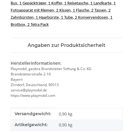
Bus, 1 Gepäckträger, 1 Koffer, 1 Reisetasche, 1 Landkarte, 1
Fotoapparat mit Riemen, 2 Kissen, 1 Flasche, 2 Tassen, 2
Zahnbürsten, 1 Haarbürste, 1 Tube, 2 Konservendosen, 1
Brotbox
, 2 Tetra Pack
Angaben zur Produktsicherheit
Herstellerinformationen:
Playmobil, geobra Brandstätter Stiftung & Co. KG
Brandstätterstraße 2-10
Bayern
Zirndorf, Deutschland, 90513
service@playmobil.de
https://www.playmobil.com
Produkteigenschaft
Wert
Versandgewicht:
0,90 kg
Artikelgewicht:
0,90
kg