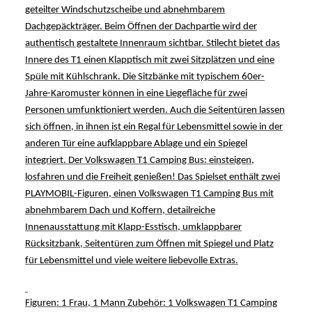
geteilter Windschutzscheibe und abnehmbarem
Dachgepäckträger. Beim Öffnen der Dachpartie wird
der
authentisch gestaltete Innenraum sichtbar. Stilecht bietet das
Innere des T1 einen Klapptisch mit zwei Sitzplätzen und eine
Spüle mit Kühlschrank. Die Sitzbänke mit typischem 60er-
Jahre-Karomuster können in eine Liegefläche für zwei
Personen umfunktion
iert werden. Auch die Seitentüren lassen
sich öffnen, in ihnen ist ein Regal für Lebensmittel sowie in der
anderen Tür eine aufklappbare Ablage und ein Spiegel
integriert. Der Volkswagen T1 Camping Bus: einsteigen,
losfahren und die Freiheit genießen! Das
Spielset
enthält zwei
PLAY
MOBIL-Figuren, einen Volkswagen T1 Camping Bus mit
abnehmbarem Dach und Koffern, detailreiche
Innenausstattung mit Klapp-Esstisch, umklappbarer
Rücksitzbank, Seitentüren zum Öffnen mit Spiegel und Platz
für Lebensmittel und viele weitere liebevolle Extras.
Figuren: 1 Frau, 1 Mann Zubehör: 1 Volkswagen T1 Camping