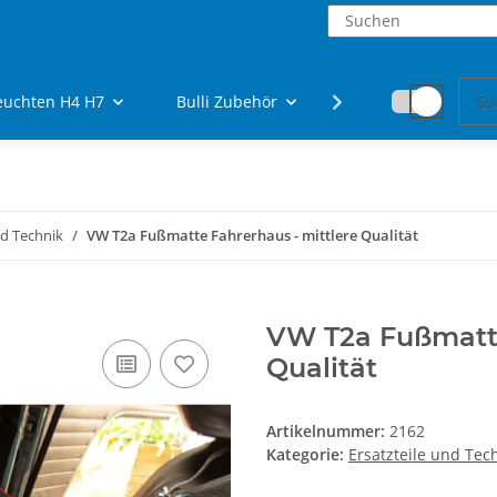
euchten H4 H7
Bulli Zubehör
Fanartikel
nd Technik
VW T2a Fußmatte Fahrerhaus - mittlere Qualität
VW T2a Fußmatte
Qualität
Artikelnummer:
2162
Kategorie:
Ersatzteile und Tec