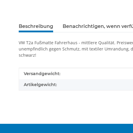
Beschreibung
Benachrichtigen, wenn verf
VW T2a Fußmatte Fahrerhaus - mittlere Qualität. Preiswe
unempfindlich gegen Schmutz, mit textiler Umrandung, d
schwarz!
Produkteigenschaft
Wert
Versandgewicht:
Artikelgewicht: