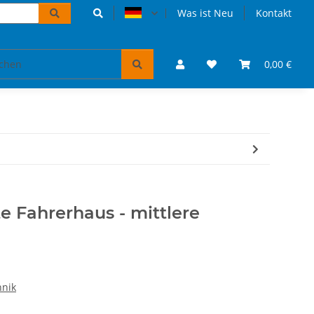
Was ist Neu
Kontakt
Accessoires und Geschenke
VW Bulli Puzzles & Bücher
0,00 €
 Fahrerhaus - mittlere
hnik