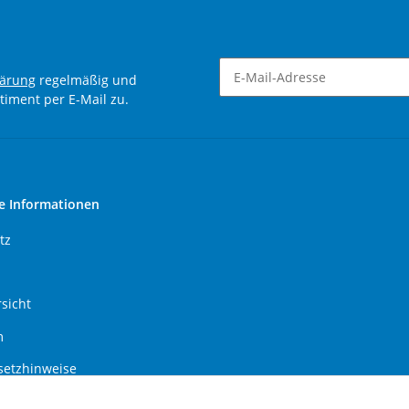
lärung
regelmäßig und
timent per E-Mail zu.
Newsletter Abonnieren
e Informationen
tz
sicht
m
setzhinweise
recht