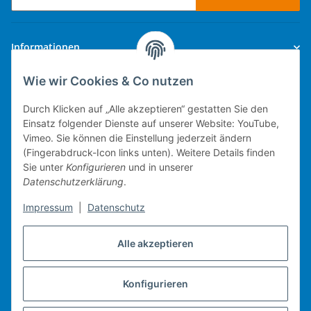
Newsletter Abonnieren
Informationen
Wie wir Cookies & Co nutzen
Gesetzliche Informationen
Durch Klicken auf „Alle akzeptieren“ gestatten Sie den
Einsatz folgender Dienste auf unserer Website: YouTube,
Vimeo. Sie können die Einstellung jederzeit ändern
(Fingerabdruck-Icon links unten). Weitere Details finden
Technische Umsetzung.
Sie unter
Konfigurieren
und in unserer
Datenschutzerklärung
.
mobiles Kassensystem
Impressum
|
Datenschutz
Warenwirtschaft
Web-Shop
Alle akzeptieren
Michael Heiler / Bonn
Konfigurieren
Vertrag widerrufen