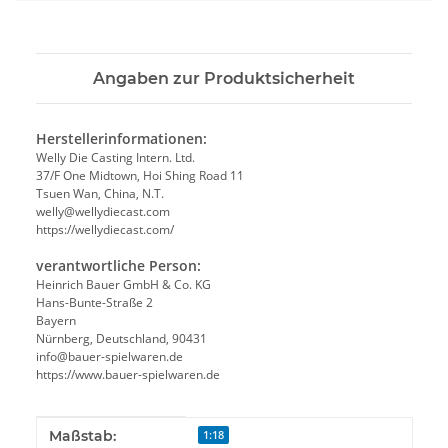
Angaben zur Produktsicherheit
Herstellerinformationen:
Welly Die Casting Intern. Ltd.
37/F One Midtown, Hoi Shing Road 11
Tsuen Wan, China, N.T.
welly@wellydiecast.com
https://wellydiecast.com/
verantwortliche Person:
Heinrich Bauer GmbH & Co. KG
Hans-Bunte-Straße 2
Bayern
Nürnberg, Deutschland, 90431
info@bauer-spielwaren.de
https://www.bauer-spielwaren.de
Produkteigenschaft
Wert
Maßstab:
1:18