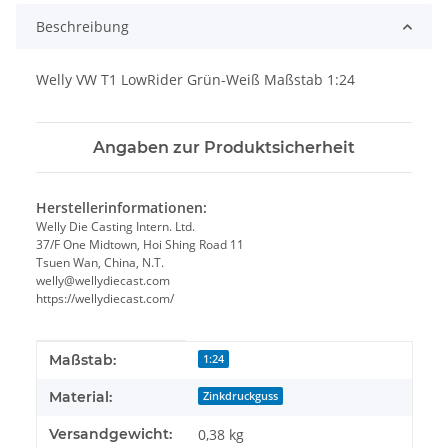
Beschreibung
Welly VW T1 LowRider Grün-Weiß Maßstab 1:24
Angaben zur Produktsicherheit
Herstellerinformationen:
Welly Die Casting Intern. Ltd.
37/F One Midtown, Hoi Shing Road 11
Tsuen Wan, China, N.T.
welly@wellydiecast.com
https://wellydiecast.com/
Produkteigenschaft
Wert
Maßstab:
1:24
Material:
Zinkdruckguss
Versandgewicht:
0,38 kg