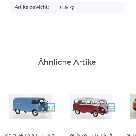
Artikelgewicht:
0,38
kg
Ähnliche Artikel
Motor Max VW T1 Kasten
Welly VW T1 Faltdach
Mais