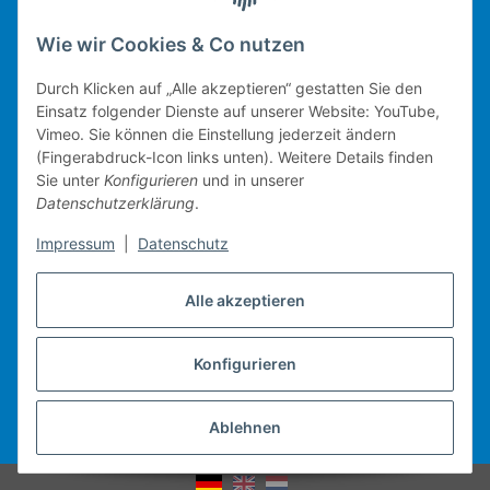
Wie wir Cookies & Co nutzen
Gesetzliche Informationen
Durch Klicken auf „Alle akzeptieren“ gestatten Sie den
Einsatz folgender Dienste auf unserer Website: YouTube,
Vimeo. Sie können die Einstellung jederzeit ändern
(Fingerabdruck-Icon links unten). Weitere Details finden
Technische Umsetzung.
Sie unter
Konfigurieren
und in unserer
Datenschutzerklärung
.
mobiles Kassensystem
Impressum
|
Datenschutz
Warenwirtschaft
Web-Shop
Alle akzeptieren
Michael Heiler / Bonn
Konfigurieren
Vertrag widerrufen
Ablehnen
* Alle Preise inkl. gesetzlicher USt., zzgl.
Versand