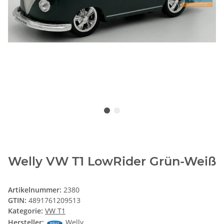
Welly VW T1 LowRider Grün-Weiß
Artikelnummer:
2380
GTIN:
4891761209513
Kategorie:
VW T1
Hersteller:
Welly