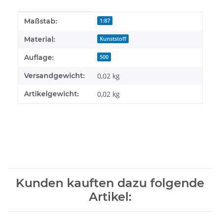
Produkteigenschaft
Wert
Maßstab:
1:87
Material:
Kunststoff
Auflage:
500
Versandgewicht:
0,02 kg
Artikelgewicht:
0,02
kg
Kunden kauften dazu folgende
Artikel: