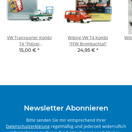
VW Transporter Kombi
Wiking VW T4 Kombi
Wik
T4 "Polizei
"FFW Brombachtal"
Wenningstedt" (Sylt)
15,00 €
*
24,95 €
*
Newsletter Abonnieren
Bitte senden Sie mir entsprechend Ihrer
Datenschutzerklärung
regelmäßig und jederzeit widerruflich