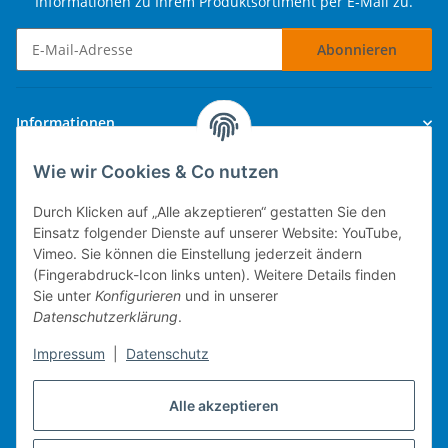
Informationen zu Ihrem Produktsortiment per E-Mail zu.
Abonnieren
Newsletter Abonnieren
Informationen
Wie wir Cookies & Co nutzen
Gesetzliche Informationen
Durch Klicken auf „Alle akzeptieren“ gestatten Sie den
Einsatz folgender Dienste auf unserer Website: YouTube,
Vimeo. Sie können die Einstellung jederzeit ändern
(Fingerabdruck-Icon links unten). Weitere Details finden
Technische Umsetzung.
Sie unter
Konfigurieren
und in unserer
Datenschutzerklärung
.
mobiles Kassensystem
Impressum
|
Datenschutz
Warenwirtschaft
Web-Shop
Alle akzeptieren
Michael Heiler / Bonn