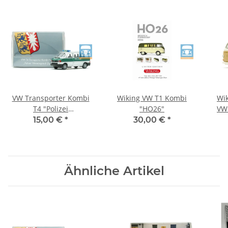
VW Transporter Kombi
Wiking VW T1 Kombi
Wi
T4 "Polizei
"HO26"
VW
Wenningstedt" (Sylt)
15,00 €
*
30,00 €
*
Ähnliche Artikel