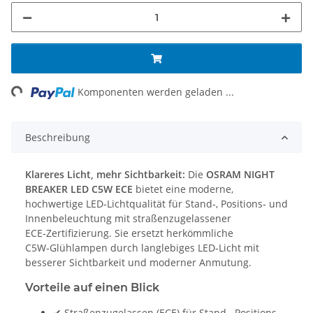
ng...
Komponenten werden geladen ...
Beschreibung
Klareres Licht, mehr Sichtbarkeit:
Die
OSRAM NIGHT
BREAKER LED C5W ECE
bietet eine moderne,
hochwertige LED‑Lichtqualität für Stand‑, Positions‑ und
Innenbeleuchtung mit straßenzugelassener
ECE‑Zertifizierung. Sie ersetzt herkömmliche
C5W‑Glühlampen durch langlebiges LED‑Licht mit
besserer Sichtbarkeit und moderner Anmutung.
Vorteile auf einen Blick
✔ Straßenzugelassen (ECE) für Stand‑, Positions‑