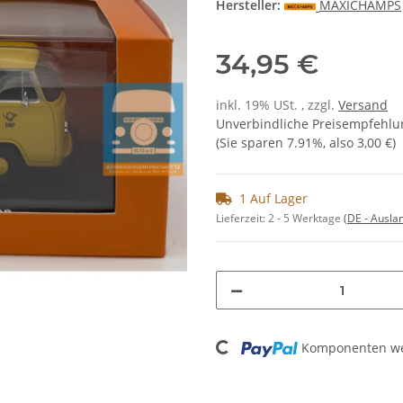
Hersteller:
MAXICHAMPS
34,95 €
inkl. 19% USt. , zzgl.
Versand
Unverbindliche Preisempfehlun
(Sie sparen
7.91%
, also
3,00 €
)
1 Auf Lager
Lieferzeit:
2 - 5 Werktage
(DE - Ausla
Loading...
Komponenten wer