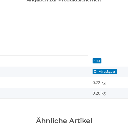
1:43
Zinkdruckguss
0,22 kg
0,20
kg
Ähnliche Artikel