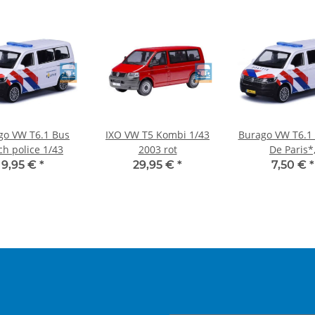
go VW T6.1 Bus
IXO VW T5 Kombi 1/43
Burago VW T6.1
ch police 1/43
2003 rot
De Paris*
white/yellow/
9,95 €
*
29,95 €
*
7,50 €
*