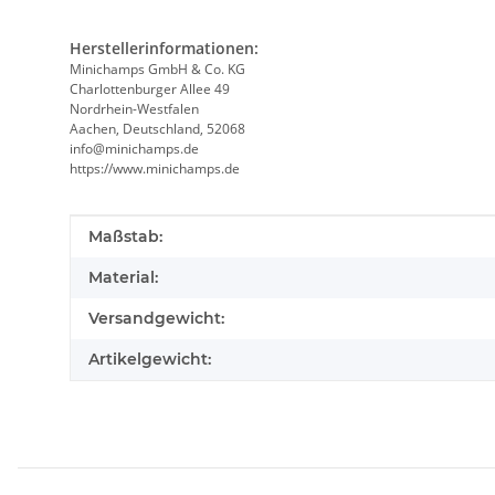
Herstellerinformationen:
Minichamps GmbH & Co. KG
Charlottenburger Allee 49
Nordrhein-Westfalen
Aachen, Deutschland, 52068
info@minichamps.de
https://www.minichamps.de
Produkteigenschaft
Wert
Maßstab:
Material:
Versandgewicht:
Artikelgewicht: