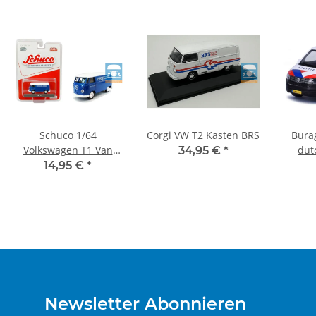
Schuco 1/64
Corgi VW T2 Kasten BRS
Bura
Volkswagen T1 Van
dut
34,95 €
*
*Porsche-Diesel*,
14,95 €
*
blau/weiß
Newsletter Abonnieren