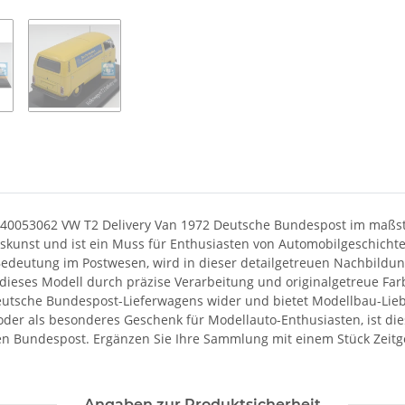
940053062 VW T2 Delivery Van 1972 Deutsche Bundespost im maßst
skunst und ist ein Muss für Enthusiasten von Automobilgeschicht
 Bedeutung im Postwesen, wird in dieser detailgetreuen Nachbildu
dieses Modell durch präzise Verarbeitung und originalgetreue Far
Deutsche Bundespost-Lieferwagens wider und bietet Modellbau-Li
g oder als besonderes Geschenk für Modellauto-Enthusiasten, ist di
n Bundespost. Ergänzen Sie Ihre Sammlung mit einem Stück Zeitge
Angaben zur Produktsicherheit