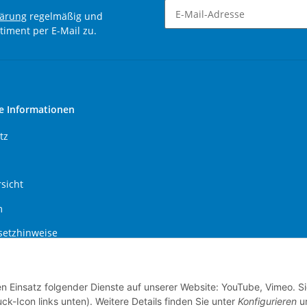
lärung
regelmäßig und
timent per E-Mail zu.
Newsletter Abonnieren
e Informationen
tz
sicht
m
setzhinweise
recht
en Einsatz folgender Dienste auf unserer Website: YouTube, Vimeo. S
ck-Icon links unten). Weitere Details finden Sie unter
Konfigurieren
un