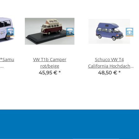
 *Samu
VW T1b Camper
Schuco VW T4
,
rot/beige
California Hochdach
blue
blau
45,95 €
*
48,50 €
*