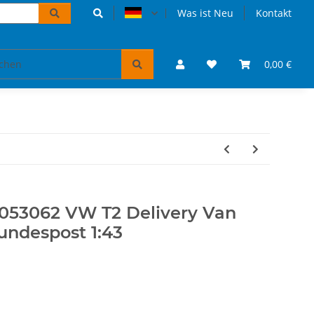
Was ist Neu
Kontakt
Accessoires und Geschenke
VW Bulli Puzzles & Bücher
0,00 €
053062 VW T2 Delivery Van
undespost 1:43