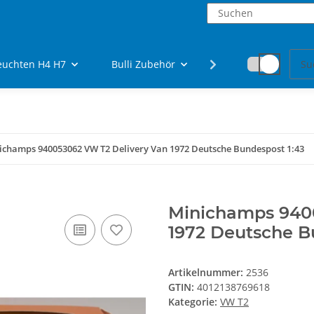
euchten H4 H7
Bulli Zubehör
Fanartikel
ichamps 940053062 VW T2 Delivery Van 1972 Deutsche Bundespost 1:43
Minichamps 940
1972 Deutsche B
Artikelnummer:
2536
GTIN:
4012138769618
Kategorie:
VW T2