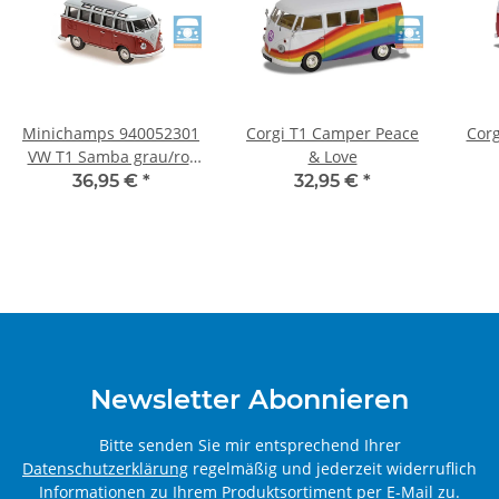
Minichamps 940052301
Corgi T1 Camper Peace
Corg
VW T1 Samba grau/rot
& Love
1:43
36,95 €
*
32,95 €
*
Newsletter Abonnieren
Bitte senden Sie mir entsprechend Ihrer
Datenschutzerklärung
regelmäßig und jederzeit widerruflich
Informationen zu Ihrem Produktsortiment per E-Mail zu.