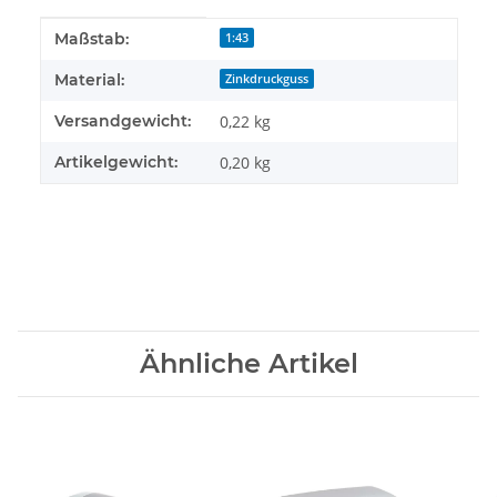
Produkteigenschaft
Wert
Maßstab:
1:43
Material:
Zinkdruckguss
Versandgewicht:
0,22 kg
Artikelgewicht:
0,20
kg
Ähnliche Artikel