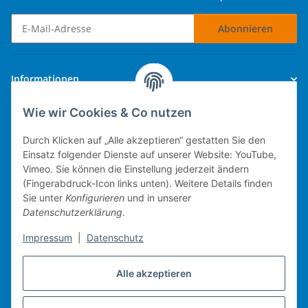
Abonnieren
Newsletter Abonnieren
Informationen
Wie wir Cookies & Co nutzen
Gesetzliche Informationen
Durch Klicken auf „Alle akzeptieren“ gestatten Sie den
Einsatz folgender Dienste auf unserer Website: YouTube,
Vimeo. Sie können die Einstellung jederzeit ändern
(Fingerabdruck-Icon links unten). Weitere Details finden
Technische Umsetzung.
Sie unter
Konfigurieren
und in unserer
Datenschutzerklärung
.
mobiles Kassensystem
Impressum
|
Datenschutz
Warenwirtschaft
Web-Shop
Alle akzeptieren
Michael Heiler / Bonn