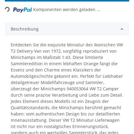
ading...
Komponenten werden geladen ...
Beschreibung
Entdecken Sie die exquisite Miniatur des ikonischen VW
T2 Delivery Van von 1972, sorgfältig reproduziert von
Minichamps im Maßstab 1:43. Diese limitierte
Sammleredition in einem lebhaften Orange fängt die
Essenz und den Charme eines Klassikers der
Automobilgeschichte gekonnt ein. Perfekt für Liebhaber
detailgetreuer Modellfahrzeuge und Sammler,
überzeugt der Minichamps 940053064 VW T2 Camper
durch seine präzise Verarbeitung und Liebe zum Detail.
Jedes Element dieses Modells ist ein Zeugnis der
Qualitätsstandards, die Minichamps berühmt gemacht
haben: vom authentischen Design bis zur detaillierten
Innenausstattung. Dieser VW T2 Miniatur-Lieferwagen
ist nicht nur ein nostalgisches Erinnerungsstück,
sondern auch ein wertvolles Sammlerstück, das jedes