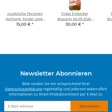
zusätzliche Personen
Ticket Einbecker
(Achtung: Kinder unter
Brauerei 04.09.2026,
Br
14 Jahren sind
14Uhr
15,00 €
*
30,00 €
*
kostenfrei!)
Newsletter Abonnieren
Bitte senden Sie mir entsprechend Ihrer
Datenschutzerklärung
regelmäßig und jederzeit widerruflich
Informationen zu Ihrem Produktsortiment per E-Mail zu.
Abonnieren