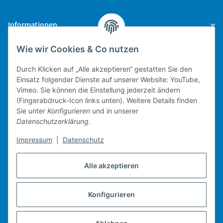
Newsletter Abonnieren
Informationen
Wie wir Cookies & Co nutzen
Gesetzliche Informationen
Durch Klicken auf „Alle akzeptieren“ gestatten Sie den
Einsatz folgender Dienste auf unserer Website: YouTube,
Vimeo. Sie können die Einstellung jederzeit ändern
(Fingerabdruck-Icon links unten). Weitere Details finden
Technische Umsetzung.
Sie unter
Konfigurieren
und in unserer
Datenschutzerklärung
.
mobiles Kassensystem
Impressum
|
Datenschutz
Warenwirtschaft
Web-Shop
Alle akzeptieren
Michael Heiler / Bonn
Konfigurieren
Vertrag widerrufen