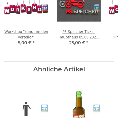
Workshop "rund um den
PS-Speicher Ticket
Verteiler"
Haupthaus 05.09.2026,
"Pr
11.00 Uhr
Verg
5,00 €
*
25,00 €
*
K
Ähnliche Artikel