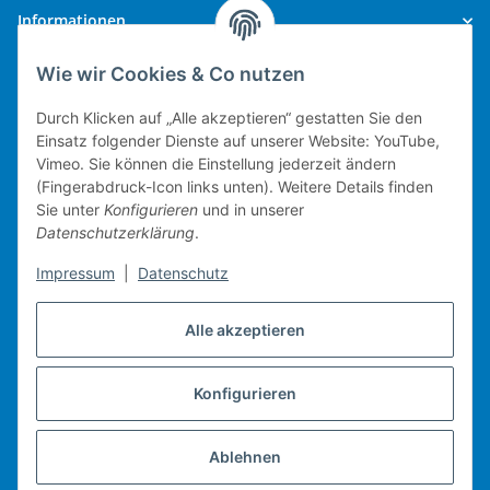
Informationen
Wie wir Cookies & Co nutzen
Gesetzliche Informationen
Durch Klicken auf „Alle akzeptieren“ gestatten Sie den
Einsatz folgender Dienste auf unserer Website: YouTube,
Vimeo. Sie können die Einstellung jederzeit ändern
(Fingerabdruck-Icon links unten). Weitere Details finden
Technische Umsetzung.
Sie unter
Konfigurieren
und in unserer
Datenschutzerklärung
.
mobiles Kassensystem
Impressum
|
Datenschutz
Warenwirtschaft
Web-Shop
Alle akzeptieren
Michael Heiler / Bonn
Konfigurieren
Vertrag widerrufen
Ablehnen
* Alle Preise inkl. gesetzlicher USt., zzgl.
Versand