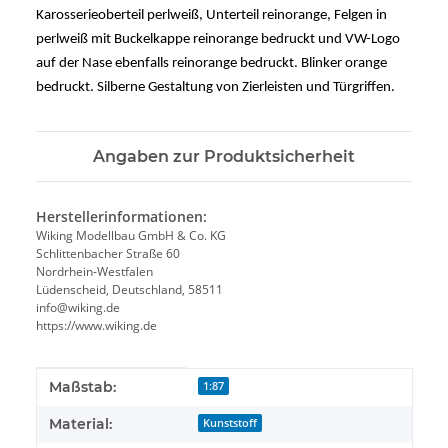
Karosserieoberteil perlweiß, Unterteil reinorange, Felgen in
perlweiß mit Buckelkappe reinorange bedruckt und VW-Logo
auf der Nase ebenfalls reinorange bedruckt. Blinker orange
bedruckt. Silberne Gestaltung von Zierleisten und Türgriffen.
Angaben zur Produktsicherheit
Herstellerinformationen:
Wiking Modellbau GmbH & Co. KG
Schlittenbacher Straße 60
Nordrhein-Westfalen
Lüdenscheid, Deutschland, 58511
info@wiking.de
https://www.wiking.de
Produkteigenschaft
Wert
Maßstab:
1:87
Material:
Kunststoff