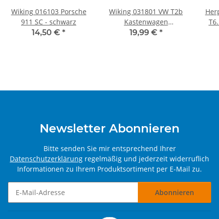
Wiking 016103 Porsche
Wiking 031801 VW T2b
Her
911 SC - schwarz
Kastenwagen
T6.
himmelblau
14,50 €
*
19,99 €
*
Newsletter Abonnieren
Bitte senden Sie mir entsprechend Ihrer
Datenschutzerklärung
regelmäßig und jederzeit widerruflich
Informationen zu Ihrem Produktsortiment per E-Mail zu.
Abonnieren
Newsletter Abonnieren