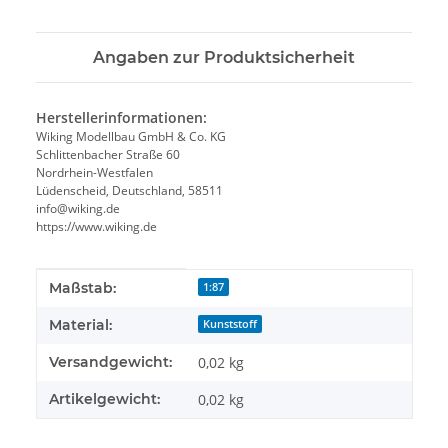
Angaben zur Produktsicherheit
Herstellerinformationen:
Wiking Modellbau GmbH & Co. KG
Schlittenbacher Straße 60
Nordrhein-Westfalen
Lüdenscheid, Deutschland, 58511
info@wiking.de
https://www.wiking.de
Produkteigenschaft
Wert
Maßstab:
1:87
Material:
Kunststoff
Versandgewicht:
0,02 kg
Artikelgewicht:
0,02
kg