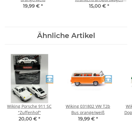
"Bereitschaftspolizei
19,99 €
*
15,00 €
*
Hessen"
Ähnliche Artikel
Wiking Porsche 911 SC
Wiking 031802 VW T2b
Wi
"Zuffenhof"
Bus orange/weiß
Dop
20,00 €
*
19,99 €
*