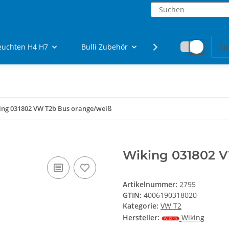
euchten H4 H7
Bulli Zubehör
Fanartikel
ing 031802 VW T2b Bus orange/weiß
Wiking 031802 V
Artikelnummer:
2795
GTIN:
4006190318020
Kategorie:
VW T2
Hersteller:
Wiking