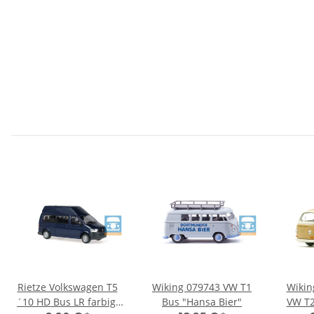
Rietze Volkswagen T5
Wiking 079743 VW T1
Wikin
´10 HD Bus LR farbig,
Bus "Hansa Bier"
VW T