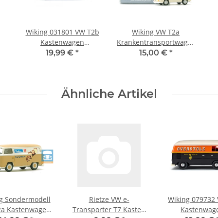
Wiking 031801 VW T2b
Wiking VW T2a
Kastenwagen
Krankentransportwagen
himmelblau
"Bereitschaftspolizei
19,99 €
*
15,00 €
*
Hessen"
Ähnliche Artikel
g Sondermodell
Rietze VW e-
Wiking 079732
2a Kastenwagen
Transporter T7 Kasten
Kastenwag