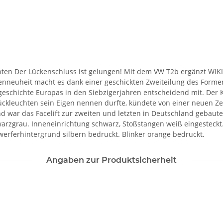
ten Der Lückenschluss ist gelungen! Mit dem VW T2b ergänzt WIKI
enneuheit macht es dank einer geschickten Zweiteilung des Forme
geschichte Europas in den Siebzigerjahren entscheidend mit. Der K
ckleuchten sein Eigen nennen durfte, kündete von einer neuen Zei
war das Facelift zur zweiten und letzten in Deutschland gebauten 
warzgrau. Inneneinrichtung schwarz, Stoßstangen weiß eingesteckt
nwerferhintergrund silbern bedruckt. Blinker orange bedruckt.
Angaben zur Produktsicherheit