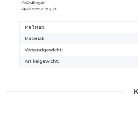
info@wiking.de
https://www.wiking.de
Produkteigenschaft
Wert
Maßstab:
Material:
Versandgewicht:
Artikelgewicht:
K