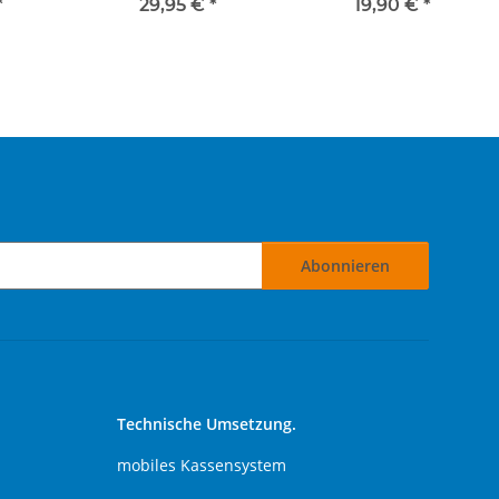
"
Flecktarn
Chemnitz - Erzgebirge
*
29,95 €
*
19,90 €
*
Abonnieren
Technische Umsetzung.
mobiles Kassensystem