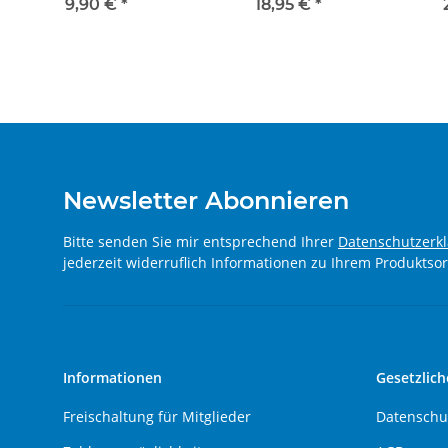
1:87 blau
9,90 €
*
18,95 €
*
Newsletter Abonnieren
Bitte senden Sie mir entsprechend Ihrer
Datenschutzerk
jederzeit widerruflich Informationen zu Ihrem Produktsor
Informationen
Gesetzlich
Freischaltung für Mitglieder
Datenschu