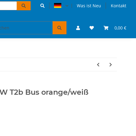
Was ist Neu
Kontakt
Accessoires und Geschenke
VW Bulli Puzzles & Bücher
0,00 €
W T2b Bus orange/weiß