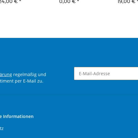
"Bahlsen"
langer Radstand
"Overstolz
24,00 €
*
0,00 €
*
19,00 €
lärung
regelmäßig und
timent per E-Mail zu.
Newsletter Abonnieren
e Informationen
tz